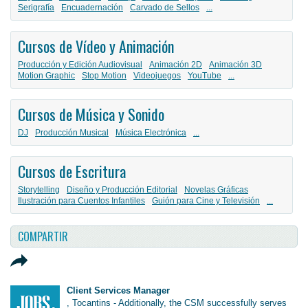
Serigrafía
Encuadernación
Carvado de Sellos
...
Cursos de Vídeo y Animación
Producción y Edición Audiovisual
Animación 2D
Animación 3D
Motion Graphic
Stop Motion
Videojuegos
YouTube
...
Cursos de Música y Sonido
DJ
Producción Musical
Música Electrónica
...
Cursos de Escritura
Storytelling
Diseño y Producción Editorial
Novelas Gráficas
Ilustración para Cuentos Infantiles
Guión para Cine y Televisión
...
COMPARTIR
Client Services Manager
, Tocantins - Additionally, the CSM successfully serves