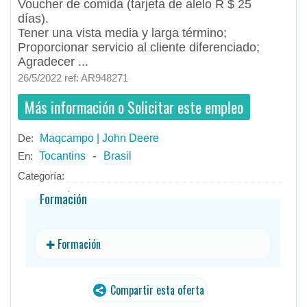
Voucher de comida (tarjeta de alelo R $ 25
días).
Tener una vista media y larga término;
Proporcionar servicio al cliente diferenciado;
Agradecer ...
26/5/2022 ref: AR948271
Más información o Solicitar este empleo
De:
Maqcampo | John Deere
- todos
ID
Empleos en Maqcampo | John Deere
-
En:
Tocantins
Brasil
Categoría:
Formación
✚ Formación
Compartir esta oferta
traducido