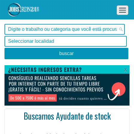
X
Buscamos Ayudante de stock
, Tocantins -
Ofertas de empleo en Tocantins, - Brasil
#Empleo #EmpleoBrasil #Brasil #Empleo # #Job #JobBrasil #Brasil
Voucher de comida (tarjeta de alelo R $ 25 días).
Tener una vista media y larga término; Proporc ...