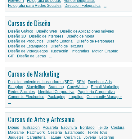
NewBorn
Fotografía de bodas
Vender fotografías
Fotografía para Redes Sociales
Dirección Fotográfica
...
Cursos de Diseño
Diseño Gráfico
Diseño Web
Diseño de Aplicaciones móviles
Diseño 3D
Diseño de Interiores
Diseño de Moda
Diseño de Productos
Diseño Editorial
Diseño de Personajes
Diseño de Estampados
Diseño de Texturas
Diseño de Videojuegos
Ilustración
Infografías
Motion Graphic
GIF
Diseño de Letras
...
Cursos de Marketing
Posicionamiento en buscadores (SEO)
SEM
Facebook Ads
Blogging
Storytelling
Branding
CopyWriting
E-mail Marketing
Redes Sociales
Identidad Corporativa
Papelería Corporativa
Comercio Electrónico
Packaging
Logotipo
Community Manager
...
Cursos de Arte y Artesanía
Dibujo
Ilustración
Acuarela
Escultura
Bordado
Tejido
Costura
Macramé
Patchwork
Cestería
Estampado
Textile Toys
Juguetes
Carpintería
Tatuaje
Cerámica
Joyería
Lettering