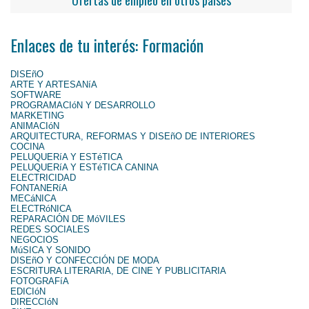
Enlaces de tu interés: Formación
DISEñO
ARTE Y ARTESANíA
SOFTWARE
PROGRAMACIóN Y DESARROLLO
MARKETING
ANIMACIóN
ARQUITECTURA, REFORMAS Y DISEñO DE INTERIORES
COCINA
PELUQUERíA Y ESTéTICA
PELUQUERíA Y ESTéTICA CANINA
ELECTRICIDAD
FONTANERíA
MECáNICA
ELECTRóNICA
REPARACIÓN DE MóVILES
REDES SOCIALES
NEGOCIOS
MúSICA Y SONIDO
DISEñO Y CONFECCIÓN DE MODA
ESCRITURA LITERARIA, DE CINE Y PUBLICITARIA
FOTOGRAFíA
EDICIóN
DIRECCIóN