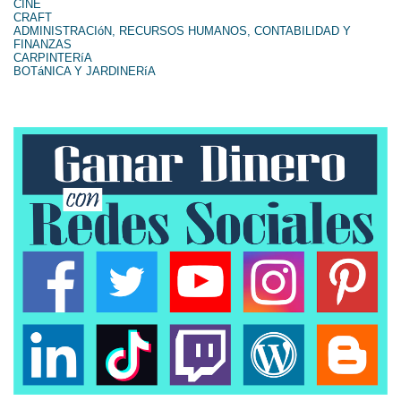
CINE
CRAFT
ADMINISTRACIóN, RECURSOS HUMANOS, CONTABILIDAD Y
FINANZAS
CARPINTERíA
BOTáNICA Y JARDINERíA