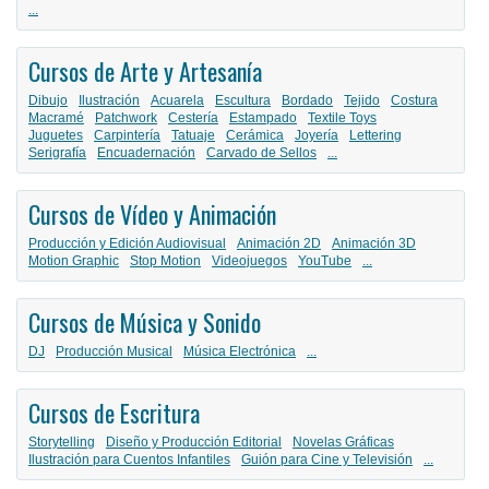
...
Cursos de Arte y Artesanía
Dibujo
Ilustración
Acuarela
Escultura
Bordado
Tejido
Costura
Macramé
Patchwork
Cestería
Estampado
Textile Toys
Juguetes
Carpintería
Tatuaje
Cerámica
Joyería
Lettering
Serigrafía
Encuadernación
Carvado de Sellos
...
Cursos de Vídeo y Animación
Producción y Edición Audiovisual
Animación 2D
Animación 3D
Motion Graphic
Stop Motion
Videojuegos
YouTube
...
Cursos de Música y Sonido
DJ
Producción Musical
Música Electrónica
...
Cursos de Escritura
Storytelling
Diseño y Producción Editorial
Novelas Gráficas
Ilustración para Cuentos Infantiles
Guión para Cine y Televisión
...