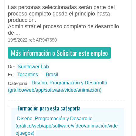
Ofertas de empleo de Diseño y Programación - Tecnología en Tocantins, - Brasil
#Empleo #EmpleoBrasil #Brasil #Empleo # #Job #JobBrasil #Brasil
Las personas seleccionadas serán parte del
proceso completo desde el principio hasta
producción.
Administrar el proceso completo de desarrollo
de ...
19/5/2022 ref: AR947690
Más información o Solicitar este empleo
De:
Sunflower Lab
- todos
ID
Empleos en Sunflower Lab
-
En:
Tocantins
Brasil
Diseño, Programación y Desarrollo
Categoría:
(gráfico/web/app/software/vídeo/animación)
Formación para esta categoría
Diseño, Programación y Desarrollo
(gráfico/web/app/software/vídeo/animación/vide
ojuegos)