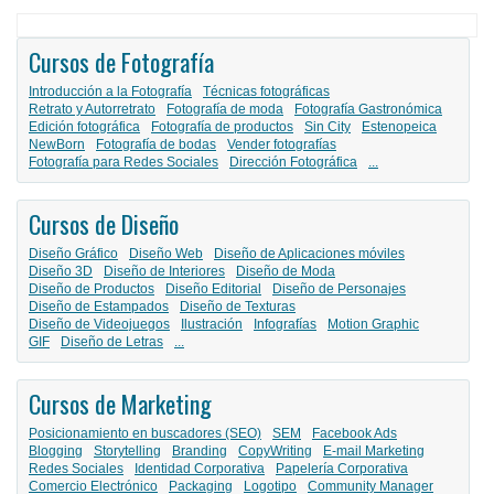
Cursos de Fotografía
Introducción a la Fotografía
Técnicas fotográficas
Retrato y Autorretrato
Fotografía de moda
Fotografía Gastronómica
Edición fotográfica
Fotografía de productos
Sin City
Estenopeica
NewBorn
Fotografía de bodas
Vender fotografías
Fotografía para Redes Sociales
Dirección Fotográfica
...
Cursos de Diseño
Diseño Gráfico
Diseño Web
Diseño de Aplicaciones móviles
Diseño 3D
Diseño de Interiores
Diseño de Moda
Diseño de Productos
Diseño Editorial
Diseño de Personajes
Diseño de Estampados
Diseño de Texturas
Diseño de Videojuegos
Ilustración
Infografías
Motion Graphic
GIF
Diseño de Letras
...
Cursos de Marketing
Posicionamiento en buscadores (SEO)
SEM
Facebook Ads
Blogging
Storytelling
Branding
CopyWriting
E-mail Marketing
Redes Sociales
Identidad Corporativa
Papelería Corporativa
Comercio Electrónico
Packaging
Logotipo
Community Manager