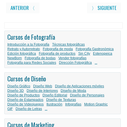
ANTERIOR 〈
〉 SIGUIENTE
Cursos de Fotografía
Introducción a la Fotografía
Técnicas fotográficas
Retrato y Autorretrato
Fotografía de moda
Fotografía Gastronómica
Edición fotográfica
Fotografía de productos
Sin City
Estenopeica
NewBorn
Fotografía de bodas
Vender fotografías
Fotografía para Redes Sociales
Dirección Fotográfica
...
Cursos de Diseño
Diseño Gráfico
Diseño Web
Diseño de Aplicaciones móviles
Diseño 3D
Diseño de Interiores
Diseño de Moda
Diseño de Productos
Diseño Editorial
Diseño de Personajes
Diseño de Estampados
Diseño de Texturas
Diseño de Videojuegos
Ilustración
Infografías
Motion Graphic
GIF
Diseño de Letras
...
Cursos de Marketing