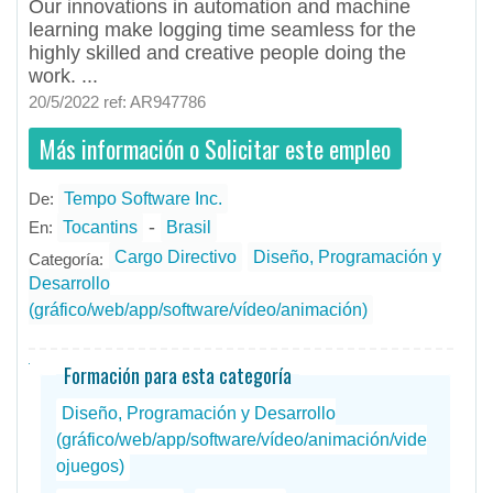
Our innovations in automation and machine
learning make logging time seamless for the
highly skilled and creative people doing the
work. ...
20/5/2022 ref: AR947786
Más información o Solicitar este empleo
De:
Tempo Software Inc.
- todos
ID
Empleos en Tempo Software Inc.
-
En:
Tocantins
Brasil
Cargo Directivo
Diseño, Programación y
Categoría:
Desarrollo
(gráfico/web/app/software/vídeo/animación)
Formación para esta categoría
Diseño, Programación y Desarrollo
(gráfico/web/app/software/vídeo/animación/vide
ojuegos)