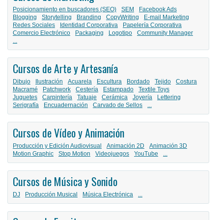
Posicionamiento en buscadores (SEO)
SEM
Facebook Ads
Blogging
Storytelling
Branding
CopyWriting
E-mail Marketing
Redes Sociales
Identidad Corporativa
Papelería Corporativa
Comercio Electrónico
Packaging
Logotipo
Community Manager
...
Cursos de Arte y Artesanía
Dibujo
Ilustración
Acuarela
Escultura
Bordado
Tejido
Costura
Macramé
Patchwork
Cestería
Estampado
Textile Toys
Juguetes
Carpintería
Tatuaje
Cerámica
Joyería
Lettering
Serigrafía
Encuadernación
Carvado de Sellos
...
Cursos de Vídeo y Animación
Producción y Edición Audiovisual
Animación 2D
Animación 3D
Motion Graphic
Stop Motion
Videojuegos
YouTube
...
Cursos de Música y Sonido
DJ
Producción Musical
Música Electrónica
...