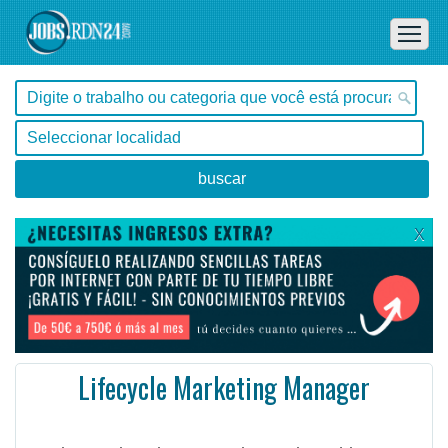
X
Lifecycle Marketing Manager
, Tocantins -
Ofertas de empleo de Diseño y Programación - Tecnología en Tocantins, - Brasil
Our innovations in automation and machine learning make logging time seamless for the highly skille ...
#Empleo #EmpleoBrasil #Brasil #Empleo # #Job #JobBrasil #Brasil