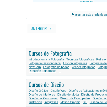
⚑
reportar esta oferta de e
ANTERIOR 〈
Cursos de Fotografía
Introducción a la Fotografía
Técnicas fotográficas
Retrato 
Fotografía Gastronómica
Edición fotográfica
Fotografía de
NewBorn
Fotografía de bodas
Vender fotografías
Fotogr
Dirección Fotográfica
...
Cursos de Diseño
Diseño Gráfico
Diseño Web
Diseño de Aplicaciones móvi
Diseño de Interiores
Diseño de Moda
Diseño de Producto
Diseño de Personajes
Diseño de Estampados
Diseño de 
Ilustración
Infografías
Motion Graphic
GIF
Diseño de Le