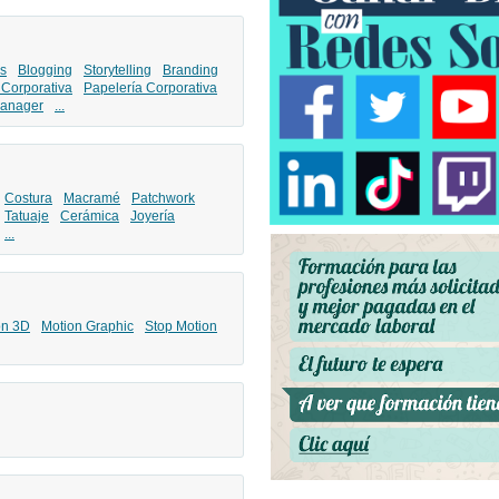
s
Blogging
Storytelling
Branding
 Corporativa
Papelería Corporativa
anager
...
Costura
Macramé
Patchwork
Tatuaje
Cerámica
Joyería
...
ón 3D
Motion Graphic
Stop Motion