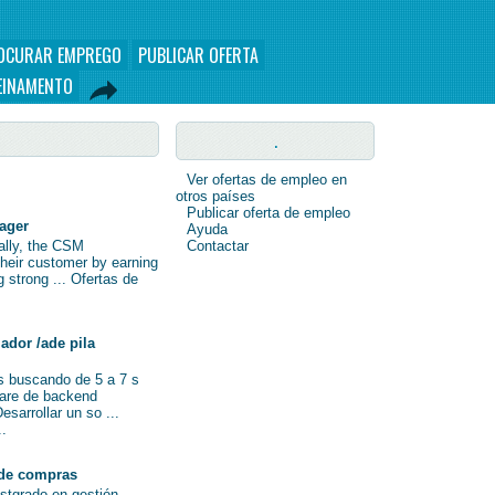
OCURAR EMPREGO
PUBLICAR OFERTA
EINAMENTO
.
Ver ofertas de empleo en
otros países
Publicar oferta de empleo
nager
Ayuda
nally, the CSM
Contactar
their customer by earning
ng strong ... Ofertas de
ador /ade pila
s buscando de 5 a 7 s
ware de backend
sarrollar un so ...
..
de compras
ostgrado en gestión