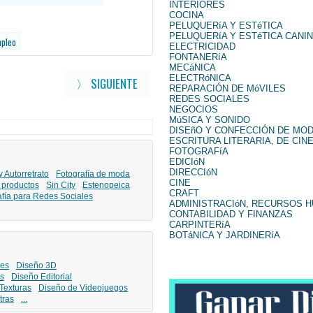
INTERIORES
COCINA
PELUQUERíA Y ESTéTICA
PELUQUERíA Y ESTéTICA CANI
mpleo
ELECTRICIDAD
FONTANERíA
MECáNICA
ELECTRóNICA
〉 SIGUIENTE
REPARACIÓN DE MóVILES
REDES SOCIALES
NEGOCIOS
MúSICA Y SONIDO
DISEñO Y CONFECCIÓN DE MO
ESCRITURA LITERARIA, DE CINE
FOTOGRAFíA
EDICIóN
DIRECCIóN
y Autorretrato
Fotografía de moda
CINE
 productos
Sin City
Estenopeica
CRAFT
afía para Redes Sociales
ADMINISTRACIóN, RECURSOS 
CONTABILIDAD Y FINANZAS
CARPINTERíA
BOTáNICA Y JARDINERíA
les
Diseño 3D
s
Diseño Editorial
Texturas
Diseño de Videojuegos
tras
...