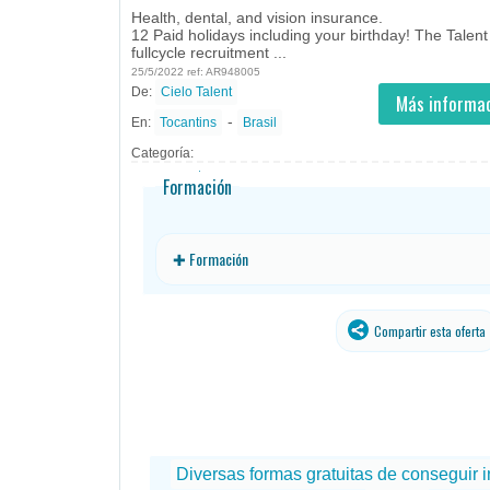
Health, dental, and vision insurance.
12 Paid holidays including your birthday! The Talent
fullcycle recruitment ...
25/5/2022 ref: AR948005
De:
Cielo Talent
- todos
ID
Empleos en Cielo Talent
Más informac
-
En:
Tocantins
Brasil
Categoría:
Formación
✚ Formación
Compartir esta oferta