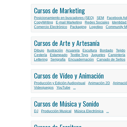
Cursos de Marketing
Posicionamiento en buscadores (SEO)
SEM
Facebook Ad
CopyWriting
E-mail Marketing
Redes Sociales
Identidad
Comercio Electrónico
Packaging
Logotipo
Community M
Cursos de Arte y Artesanía
Dibujo
Ilustración
Acuarela
Escultura
Bordado
Tejido
Cestería
Estampado
Textile Toys
Juguetes
Carpintería
Lettering
Serigrafía
Encuadernación
Carvado de Sellos
Cursos de Vídeo y Animación
Producción y Edición Audiovisual
Animación 2D
Animaci
Videojuegos
YouTube
...
Cursos de Música y Sonido
DJ
Producción Musical
Música Electrónica
...