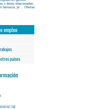
as o áreas relacionadas;
 farmacia, pr ... Ofertas
de empleo
rabajos
otros países
Formación
O
DISEñO DE