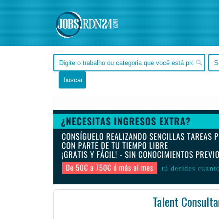
Talent Consulta
, Tocantins -
Ofertas de empleo en Tocantins, - Brasil
#Empleo #EmpleoBrasil #Brasil #Empleo # #Job #JobBrasil #Brasil
Health, dental, and vision insurance.
12 Paid holidays including your birthday! The Talent Con ...