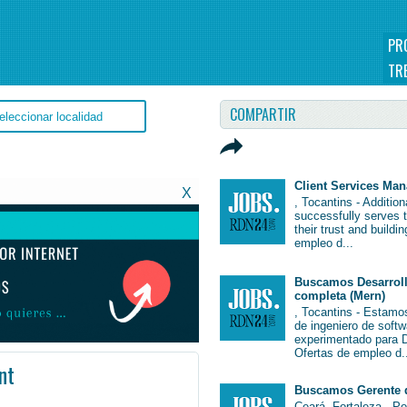
PR
TR
COMPARTIR
Client Services Ma
X
, Tocantins - Additio
successfully serves 
their trust and buildi
empleo d...
Buscamos Desarroll
completa (Mern)
, Tocantins - Estamo
de ingeniero de soft
experimentado para De
Ofertas de empleo d.
nt
Buscamos Gerente 
Ceará, Fortaleza - P