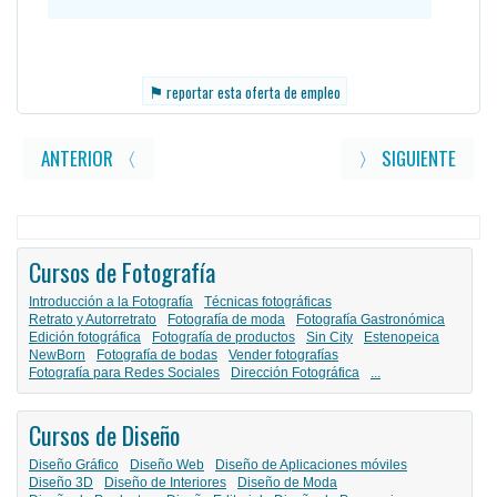
⚑
reportar esta oferta de empleo
ANTERIOR 〈
〉 SIGUIENTE
Cursos de Fotografía
Introducción a la Fotografía
Técnicas fotográficas
Retrato y Autorretrato
Fotografía de moda
Fotografía Gastronómica
Edición fotográfica
Fotografía de productos
Sin City
Estenopeica
NewBorn
Fotografía de bodas
Vender fotografías
Fotografía para Redes Sociales
Dirección Fotográfica
...
Cursos de Diseño
Diseño Gráfico
Diseño Web
Diseño de Aplicaciones móviles
Diseño 3D
Diseño de Interiores
Diseño de Moda