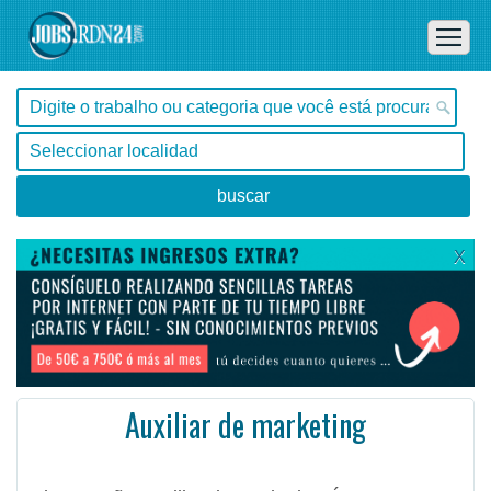
X
Auxiliar de marketing
Rio Grande do Sul, Bento Gonçalves -
Ofertas de empleo de Marketing - Tecnología en Bento Gonçalves, Rio Grande do Sul - Brasil
Observação Auxiliar de marketing Área Administrativo /a Segmento Auxiliar de Marketing Quantidade 1 ...
#Empleo #EmpleoBrasil #Brasil #EmpleoRioGrandedoSul #RioGrandedoSul #Job #JobBrasil #Brasil