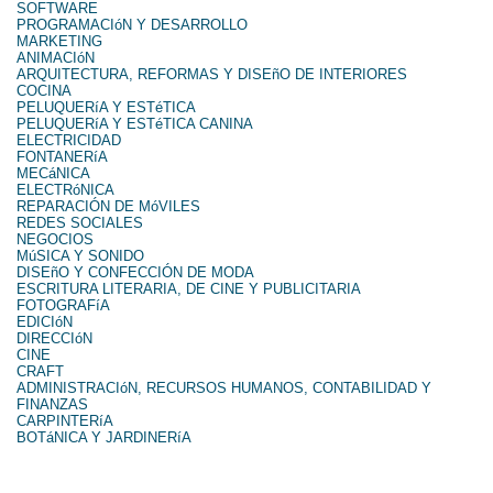
SOFTWARE
PROGRAMACIóN Y DESARROLLO
MARKETING
ANIMACIóN
ARQUITECTURA, REFORMAS Y DISEñO DE INTERIORES
COCINA
PELUQUERíA Y ESTéTICA
PELUQUERíA Y ESTéTICA CANINA
ELECTRICIDAD
FONTANERíA
MECáNICA
ELECTRóNICA
REPARACIÓN DE MóVILES
REDES SOCIALES
NEGOCIOS
MúSICA Y SONIDO
DISEñO Y CONFECCIÓN DE MODA
ESCRITURA LITERARIA, DE CINE Y PUBLICITARIA
FOTOGRAFíA
EDICIóN
DIRECCIóN
CINE
CRAFT
ADMINISTRACIóN, RECURSOS HUMANOS, CONTABILIDAD Y
FINANZAS
CARPINTERíA
BOTáNICA Y JARDINERíA