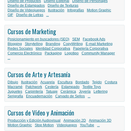
Diseño de Productos
Diseño Editorial
Diseño de Personajes
Diseño de Estampados
Diseño de Texturas
Diseño de Videojuegos
Ilustración
Infografías
Motion Graphic
GIF
Diseño de Letras
...
Cursos de Marketing
Posicionamiento en buscadores (SEO)
SEM
Facebook Ads
Blogging
Storytelling
Branding
CopyWriting
E-mail Marketing
Redes Sociales
Identidad Corporativa
Papelería Corporativa
Comercio Electrónico
Packaging
Logotipo
Community Manager
...
Cursos de Arte y Artesanía
Dibujo
Ilustración
Acuarela
Escultura
Bordado
Tejido
Costura
Macramé
Patchwork
Cestería
Estampado
Textile Toys
Juguetes
Carpintería
Tatuaje
Cerámica
Joyería
Lettering
Serigrafía
Encuadernación
Carvado de Sellos
...
Cursos de Vídeo y Animación
Producción y Edición Audiovisual
Animación 2D
Animación 3D
Motion Graphic
Stop Motion
Videojuegos
YouTube
...