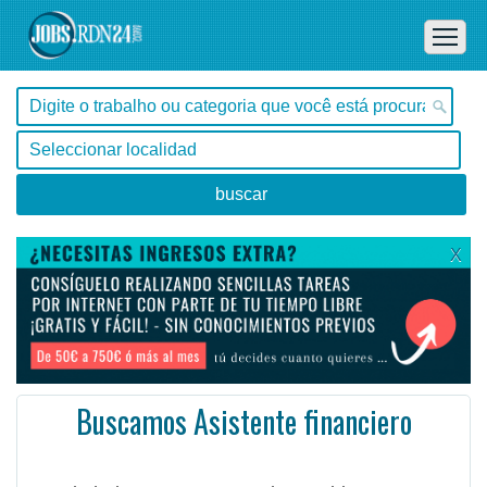
X
Buscamos Asistente financiero
Rio Grande do Sul, Porto Alegre -
Ofertas de empleo en Porto Alegre, Rio Grande do Sul - Brasil
¡¡¡Hola hola!!! ¡Tenemos un lugar abierto para nuestro equipo financiero! Brillar tus ojos al área, ...
#Empleo #EmpleoBrasil #Brasil #EmpleoRioGrandedoSul #RioGrandedoSul #Job #JobBrasil #Brasil