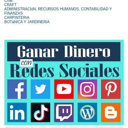
CINE
CRAFT
ADMINISTRACIóN, RECURSOS HUMANOS, CONTABILIDAD Y
FINANZAS
CARPINTERíA
BOTáNICA Y JARDINERíA