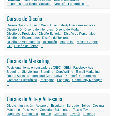
Fotografía para Redes Sociales
Dirección Fotográfica
...
Cursos de Diseño
Diseño Gráfico
Diseño Web
Diseño de Aplicaciones móviles
Diseño 3D
Diseño de Interiores
Diseño de Moda
Diseño de Productos
Diseño Editorial
Diseño de Personajes
Diseño de Estampados
Diseño de Texturas
Diseño de Videojuegos
Ilustración
Infografías
Motion Graphic
GIF
Diseño de Letras
...
Cursos de Marketing
Posicionamiento en buscadores (SEO)
SEM
Facebook Ads
Blogging
Storytelling
Branding
CopyWriting
E-mail Marketing
Redes Sociales
Identidad Corporativa
Papelería Corporativa
Comercio Electrónico
Packaging
Logotipo
Community Manager
...
Cursos de Arte y Artesanía
Dibujo
Ilustración
Acuarela
Escultura
Bordado
Tejido
Costura
Macramé
Patchwork
Cestería
Estampado
Textile Toys
Juguetes
Carpintería
Tatuaje
Cerámica
Joyería
Lettering