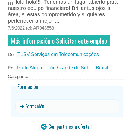
¡¡¡Hola hola!!! ¡Tenemos un lugar abierto para
nuestro equipo financiero! Brillar tus ojos al
área, si estás comprometido y si quieres
pertenecer a mejor ...
7/6/2022 ref: AR948558
Más información o Solicitar este empleo
De:
TLSV Serviços em Telecomunicações
- todos
ID
Empleos en TLSV Serviços em
Telecomunicações
-
En:
Porto Alegre
Rio Grande do Sul
Brasil
Categoría:
Formación
✚ Formación
Compartir esta oferta
traducido