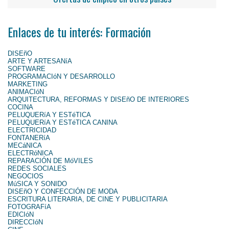
Enlaces de tu interés: Formación
DISEñO
ARTE Y ARTESANíA
SOFTWARE
PROGRAMACIóN Y DESARROLLO
MARKETING
ANIMACIóN
ARQUITECTURA, REFORMAS Y DISEñO DE INTERIORES
COCINA
PELUQUERíA Y ESTéTICA
PELUQUERíA Y ESTéTICA CANINA
ELECTRICIDAD
FONTANERíA
MECáNICA
ELECTRóNICA
REPARACIÓN DE MóVILES
REDES SOCIALES
NEGOCIOS
MúSICA Y SONIDO
DISEñO Y CONFECCIÓN DE MODA
ESCRITURA LITERARIA, DE CINE Y PUBLICITARIA
FOTOGRAFíA
EDICIóN
DIRECCIóN