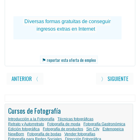
⚑
reportar esta oferta de empleo
ANTERIOR 〈
〉 SIGUIENTE
Cursos de Fotografía
Introducción a la Fotografía
Técnicas fotográficas
Retrato y Autorretrato
Fotografía de moda
Fotografía Gastronómica
Edición fotográfica
Fotografía de productos
Sin City
Estenopeica
NewBorn
Fotografía de bodas
Vender fotografías
Fotografía para Redes Sociales
Dirección Fotográfica
...