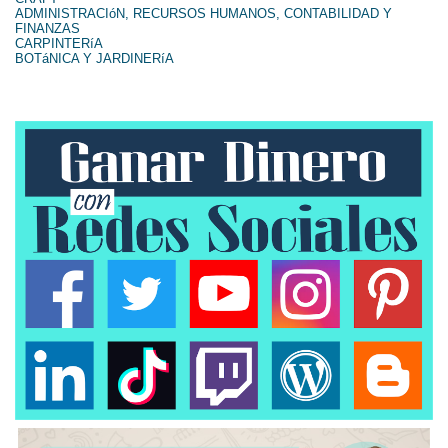
ADMINISTRACIóN, RECURSOS HUMANOS, CONTABILIDAD Y
FINANZAS
CARPINTERíA
BOTáNICA Y JARDINERíA