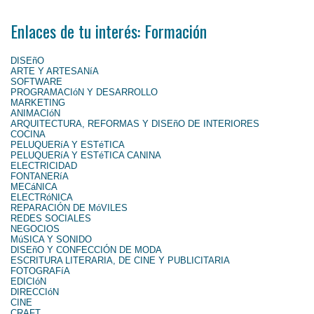
Enlaces de tu interés: Formación
DISEñO
ARTE Y ARTESANíA
SOFTWARE
PROGRAMACIóN Y DESARROLLO
MARKETING
ANIMACIóN
ARQUITECTURA, REFORMAS Y DISEñO DE INTERIORES
COCINA
PELUQUERíA Y ESTéTICA
PELUQUERíA Y ESTéTICA CANINA
ELECTRICIDAD
FONTANERíA
MECáNICA
ELECTRóNICA
REPARACIÓN DE MóVILES
REDES SOCIALES
NEGOCIOS
MúSICA Y SONIDO
DISEñO Y CONFECCIÓN DE MODA
ESCRITURA LITERARIA, DE CINE Y PUBLICITARIA
FOTOGRAFíA
EDICIóN
DIRECCIóN
CINE
CRAFT