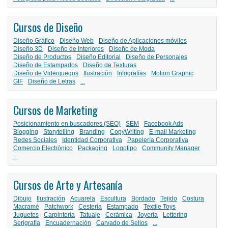
Cursos de Diseño
Diseño Gráfico
Diseño Web
Diseño de Aplicaciones móviles
Diseño 3D
Diseño de Interiores
Diseño de Moda
Diseño de Productos
Diseño Editorial
Diseño de Personajes
Diseño de Estampados
Diseño de Texturas
Diseño de Videojuegos
Ilustración
Infografías
Motion Graphic
GIF
Diseño de Letras
...
Cursos de Marketing
Posicionamiento en buscadores (SEO)
SEM
Facebook Ads
Blogging
Storytelling
Branding
CopyWriting
E-mail Marketing
Redes Sociales
Identidad Corporativa
Papelería Corporativa
Comercio Electrónico
Packaging
Logotipo
Community Manager
...
Cursos de Arte y Artesanía
Dibujo
Ilustración
Acuarela
Escultura
Bordado
Tejido
Costura
Macramé
Patchwork
Cestería
Estampado
Textile Toys
Juguetes
Carpintería
Tatuaje
Cerámica
Joyería
Lettering
Serigrafía
Encuadernación
Carvado de Sellos
...