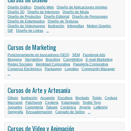
Diseño Gráfico
Diseño Web
Diseño de Aplicaciones móviles
Diseño 3D
Diseño de Interiores
Diseño de Moda
Diseño de Productos
Diseño Editorial
Diseño de Personajes
Diseño de Estampados
Diseño de Texturas
Diseño de Videojuegos
Ilustración
Infografías
Motion Graphic
GIF
Diseño de Letras
...
Cursos de Marketing
Posicionamiento en buscadores (SEO)
SEM
Facebook Ads
Blogging
Storytelling
Branding
CopyWriting
E-mail Marketing
Redes Sociales
Identidad Corporativa
Papelería Corporativa
Comercio Electrónico
Packaging
Logotipo
Community Manager
...
Cursos de Arte y Artesanía
Dibujo
Ilustración
Acuarela
Escultura
Bordado
Tejido
Costura
Macramé
Patchwork
Cestería
Estampado
Textile Toys
Juguetes
Carpintería
Tatuaje
Cerámica
Joyería
Lettering
Serigrafía
Encuadernación
Carvado de Sellos
...
Cursos de Vídeo y Animación