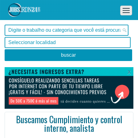
X
Buscamos Cumplimiento y control
interno, analista
São Paulo -
Ofertas de empleo de Marketing - Tecnología en São Paulo, São Paulo - Brasil
Nos encantaría si Merama busca convertirse en el mejor y más grande en línea Grupo de marcas en Amér ...
#Empleo #EmpleoBrasil #Brasil #EmpleoSãoPaulo #SãoPaulo #Job #JobBrasil #Brasil