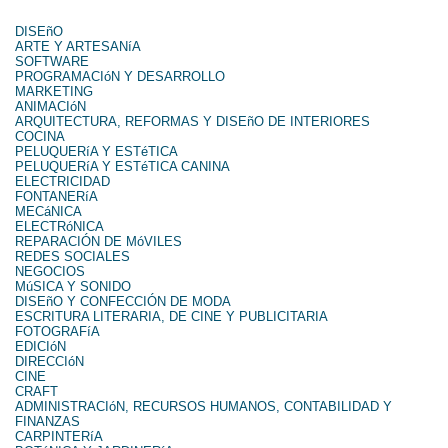
DISEñO
ARTE Y ARTESANíA
SOFTWARE
PROGRAMACIóN Y DESARROLLO
MARKETING
ANIMACIóN
ARQUITECTURA, REFORMAS Y DISEñO DE INTERIORES
COCINA
PELUQUERíA Y ESTéTICA
PELUQUERíA Y ESTéTICA CANINA
ELECTRICIDAD
FONTANERíA
MECáNICA
ELECTRóNICA
REPARACIÓN DE MóVILES
REDES SOCIALES
NEGOCIOS
MúSICA Y SONIDO
DISEñO Y CONFECCIÓN DE MODA
ESCRITURA LITERARIA, DE CINE Y PUBLICITARIA
FOTOGRAFíA
EDICIóN
DIRECCIóN
CINE
CRAFT
ADMINISTRACIóN, RECURSOS HUMANOS, CONTABILIDAD Y
FINANZAS
CARPINTERíA