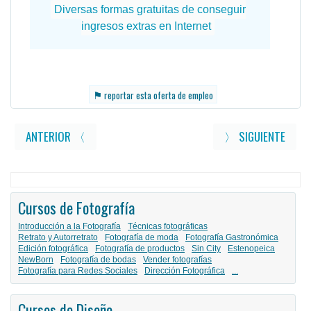
⚑
reportar esta oferta de empleo
ANTERIOR 〈
〉 SIGUIENTE
Cursos de Fotografía
Introducción a la Fotografía
Técnicas fotográficas
Retrato y Autorretrato
Fotografía de moda
Fotografía Gastronómica
Edición fotográfica
Fotografía de productos
Sin City
Estenopeica
NewBorn
Fotografía de bodas
Vender fotografías
Fotografía para Redes Sociales
Dirección Fotográfica
...
Cursos de Diseño