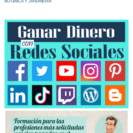
BOTáNICA Y JARDINERíA