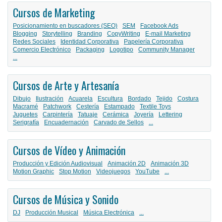
Cursos de Marketing
Posicionamiento en buscadores (SEO)
SEM
Facebook Ads
Blogging
Storytelling
Branding
CopyWriting
E-mail Marketing
Redes Sociales
Identidad Corporativa
Papelería Corporativa
Comercio Electrónico
Packaging
Logotipo
Community Manager
...
Cursos de Arte y Artesanía
Dibujo
Ilustración
Acuarela
Escultura
Bordado
Tejido
Costura
Macramé
Patchwork
Cestería
Estampado
Textile Toys
Juguetes
Carpintería
Tatuaje
Cerámica
Joyería
Lettering
Serigrafía
Encuadernación
Carvado de Sellos
...
Cursos de Vídeo y Animación
Producción y Edición Audiovisual
Animación 2D
Animación 3D
Motion Graphic
Stop Motion
Videojuegos
YouTube
...
Cursos de Música y Sonido
DJ
Producción Musical
Música Electrónica
...