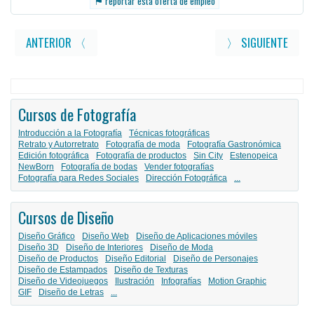
reportar esta oferta de empleo
ANTERIOR 〈
〉 SIGUIENTE
Cursos de Fotografía
Introducción a la Fotografía
Técnicas fotográficas
Retrato y Autorretrato
Fotografía de moda
Fotografía Gastronómica
Edición fotográfica
Fotografía de productos
Sin City
Estenopeica
NewBorn
Fotografía de bodas
Vender fotografías
Fotografía para Redes Sociales
Dirección Fotográfica
...
Cursos de Diseño
Diseño Gráfico
Diseño Web
Diseño de Aplicaciones móviles
Diseño 3D
Diseño de Interiores
Diseño de Moda
Diseño de Productos
Diseño Editorial
Diseño de Personajes
Diseño de Estampados
Diseño de Texturas
Diseño de Videojuegos
Ilustración
Infografías
Motion Graphic
GIF
Diseño de Letras
...