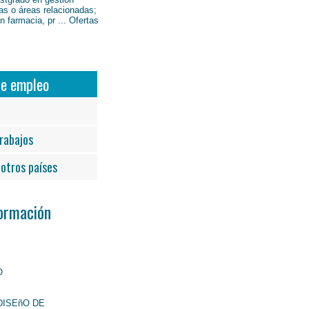
as o áreas relacionadas;
 farmacia, pr ... Ofertas
de empleo
rabajos
otros países
Formación
O
DISEñO DE