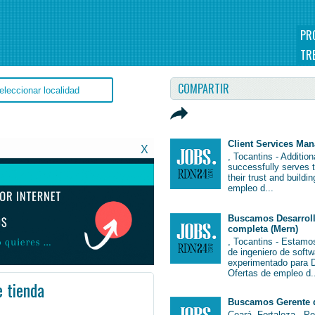
PR
TR
COMPARTIR
Client Services Ma
X
, Tocantins - Additio
successfully serves 
their trust and buildi
empleo d...
Buscamos Desarroll
completa (Mern)
, Tocantins - Estamo
de ingeniero de soft
experimentado para De
Ofertas de empleo d.
 tienda
Buscamos Gerente 
Brasil #EmpleoPernambuco #Pernambuco #Job #JobBrasil #Brasil
Ceará, Fortaleza - P