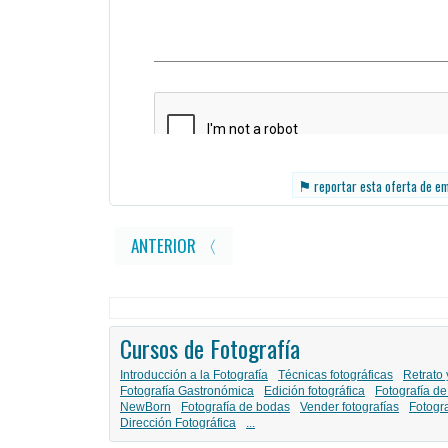
⚑
reportar esta oferta de e
ANTERIOR 〈
Cursos de Fotografía
Introducción a la Fotografía
Técnicas fotográficas
Retrato 
Fotografía Gastronómica
Edición fotográfica
Fotografía de
NewBorn
Fotografía de bodas
Vender fotografías
Fotogr
Dirección Fotográfica
...