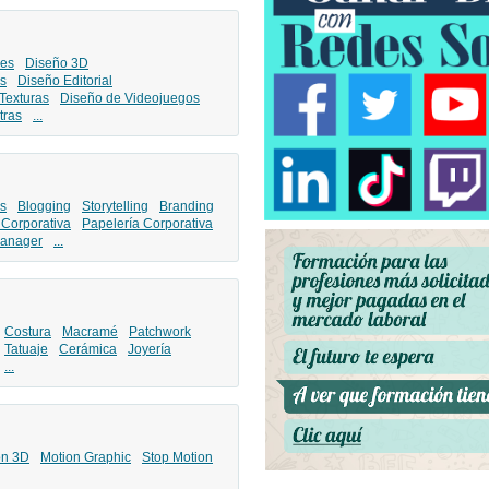
les
Diseño 3D
s
Diseño Editorial
Texturas
Diseño de Videojuegos
tras
...
s
Blogging
Storytelling
Branding
 Corporativa
Papelería Corporativa
anager
...
Costura
Macramé
Patchwork
Tatuaje
Cerámica
Joyería
...
ón 3D
Motion Graphic
Stop Motion