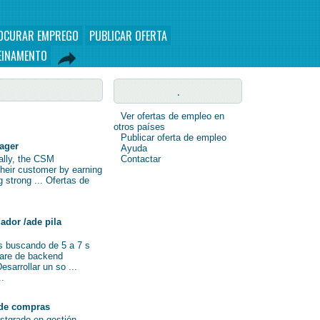
OCURAR EMPREGO
PUBLICAR OFERTA
EINAMENTO
.
Ver ofertas de empleo en
otros países
Publicar oferta de empleo
nager
Ayuda
nally, the CSM
Contactar
their customer by earning
ng strong ... Ofertas de
ador /ade pila
s buscando de 5 a 7 s
ware de backend
sarrollar un so ...
..
de compras
ostgrado en gestión