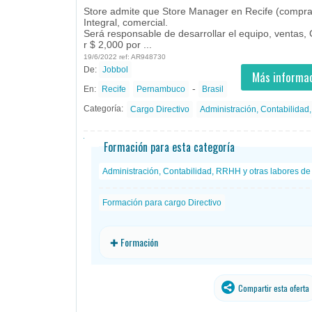
Store admite que Store Manager en Recife (compra
Integral, comercial.
Será responsable de desarrollar el equipo, ventas, C
r $ 2,000 por ...
19/6/2022 ref: AR948730
De:
Jobbol
- todos
ID
Empleos en Jobbol
Más informac
-
En:
Recife
Pernambuco
Brasil
Categoría:
Cargo Directivo
Administración, Contabilidad,
Formación para esta categoría
Administración, Contabilidad, RRHH y otras labores de 
Formación para cargo Directivo
✚ Formación
Compartir esta oferta
traducido