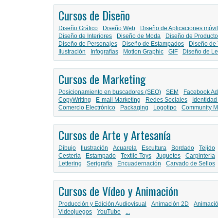
Cursos de Diseño
Diseño Gráfico
Diseño Web
Diseño de Aplicaciones móvi
Diseño de Interiores
Diseño de Moda
Diseño de Producto
Diseño de Personajes
Diseño de Estampados
Diseño de 
Ilustración
Infografías
Motion Graphic
GIF
Diseño de Le
Cursos de Marketing
Posicionamiento en buscadores (SEO)
SEM
Facebook Ad
CopyWriting
E-mail Marketing
Redes Sociales
Identidad
Comercio Electrónico
Packaging
Logotipo
Community M
Cursos de Arte y Artesanía
Dibujo
Ilustración
Acuarela
Escultura
Bordado
Tejido
Cestería
Estampado
Textile Toys
Juguetes
Carpintería
Lettering
Serigrafía
Encuadernación
Carvado de Sellos
Cursos de Vídeo y Animación
Producción y Edición Audiovisual
Animación 2D
Animaci
Videojuegos
YouTube
...