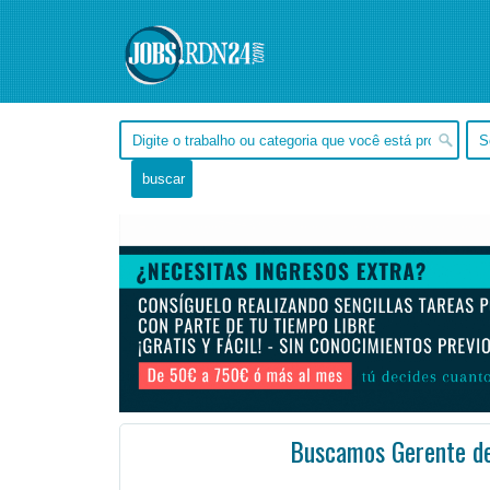
Buscamos Gerente de
Pernambuco, Recife -
Ofertas de empleo de Administración en Recife, Pernambuco - Brasil
#Empleo #EmpleoBrasil #
Store admite que Store Manager en Recife (compras Riomar) trabaja a tiempo Integral, comercial.
...