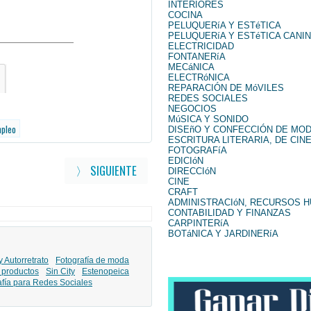
INTERIORES
COCINA
PELUQUERíA Y ESTéTICA
PELUQUERíA Y ESTéTICA CANI
ELECTRICIDAD
FONTANERíA
MECáNICA
ELECTRóNICA
REPARACIÓN DE MóVILES
REDES SOCIALES
NEGOCIOS
MúSICA Y SONIDO
mpleo
DISEñO Y CONFECCIÓN DE MO
ESCRITURA LITERARIA, DE CINE
FOTOGRAFíA
EDICIóN
〉 SIGUIENTE
DIRECCIóN
CINE
CRAFT
ADMINISTRACIóN, RECURSOS 
CONTABILIDAD Y FINANZAS
CARPINTERíA
BOTáNICA Y JARDINERíA
y Autorretrato
Fotografía de moda
 productos
Sin City
Estenopeica
afía para Redes Sociales