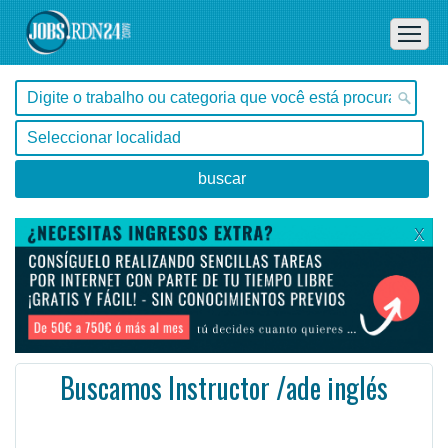
X
Buscamos Instructor /ade inglés
São Paulo, Santa Bárbara d'Oeste -
Ofertas de empleo en Santa Bárbara d'Oeste, São Paulo - Brasil
Experiencia al menos 2 s (diferencial); Disponibilidad por 3 días entrenamiento*.
#Empleo #EmpleoBrasil #Brasil #EmpleoSãoPaulo #SãoPaulo #Job #JobBrasil #Brasil
Tipo de vacant ...