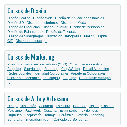
Cursos de Diseño
Diseño Gráfico
Diseño Web
Diseño de Aplicaciones móviles
Diseño 3D
Diseño de Interiores
Diseño de Moda
Diseño de Productos
Diseño Editorial
Diseño de Personajes
Diseño de Estampados
Diseño de Texturas
Diseño de Videojuegos
Ilustración
Infografías
Motion Graphic
GIF
Diseño de Letras
...
Cursos de Marketing
Posicionamiento en buscadores (SEO)
SEM
Facebook Ads
Blogging
Storytelling
Branding
CopyWriting
E-mail Marketing
Redes Sociales
Identidad Corporativa
Papelería Corporativa
Comercio Electrónico
Packaging
Logotipo
Community Manager
...
Cursos de Arte y Artesanía
Dibujo
Ilustración
Acuarela
Escultura
Bordado
Tejido
Costura
Macramé
Patchwork
Cestería
Estampado
Textile Toys
Juguetes
Carpintería
Tatuaje
Cerámica
Joyería
Lettering
Serigrafía
Encuadernación
Carvado de Sellos
...