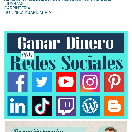
FINANZAS
CARPINTERíA
BOTáNICA Y JARDINERíA