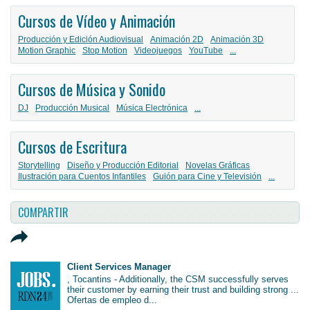
Cursos de Vídeo y Animación
Producción y Edición Audiovisual
Animación 2D
Animación 3D
Motion Graphic
Stop Motion
Videojuegos
YouTube
...
Cursos de Música y Sonido
DJ
Producción Musical
Música Electrónica
...
Cursos de Escritura
Storytelling
Diseño y Producción Editorial
Novelas Gráficas
Ilustración para Cuentos Infantiles
Guión para Cine y Televisión
...
COMPARTIR
Client Services Manager
, Tocantins - Additionally, the CSM successfully serves
their customer by earning their trust and building strong ...
Ofertas de empleo d...