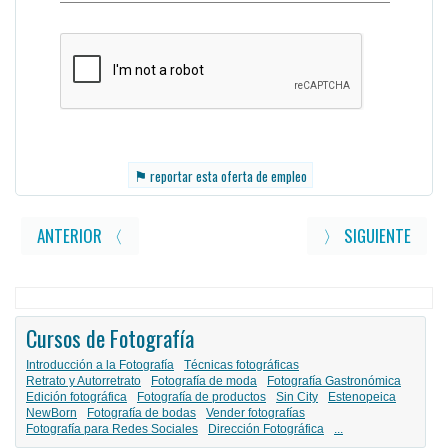
⚑
reportar esta oferta de empleo
ANTERIOR 〈
〉 SIGUIENTE
Cursos de Fotografía
Introducción a la Fotografía
Técnicas fotográficas
Retrato y Autorretrato
Fotografía de moda
Fotografía Gastronómica
Edición fotográfica
Fotografía de productos
Sin City
Estenopeica
NewBorn
Fotografía de bodas
Vender fotografías
Fotografía para Redes Sociales
Dirección Fotográfica
...