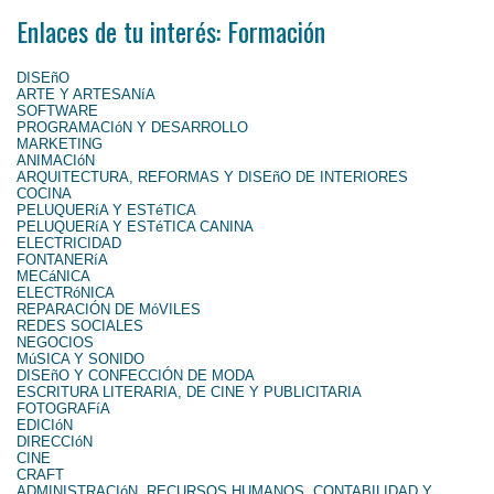
Enlaces de tu interés: Formación
DISEñO
ARTE Y ARTESANíA
SOFTWARE
PROGRAMACIóN Y DESARROLLO
MARKETING
ANIMACIóN
ARQUITECTURA, REFORMAS Y DISEñO DE INTERIORES
COCINA
PELUQUERíA Y ESTéTICA
PELUQUERíA Y ESTéTICA CANINA
ELECTRICIDAD
FONTANERíA
MECáNICA
ELECTRóNICA
REPARACIÓN DE MóVILES
REDES SOCIALES
NEGOCIOS
MúSICA Y SONIDO
DISEñO Y CONFECCIÓN DE MODA
ESCRITURA LITERARIA, DE CINE Y PUBLICITARIA
FOTOGRAFíA
EDICIóN
DIRECCIóN
CINE
CRAFT
ADMINISTRACIóN, RECURSOS HUMANOS, CONTABILIDAD Y