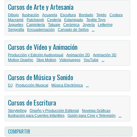
Cursos de Arte y Artesanía
Dibujo
Ilustración
Acuarela
Escultura
Bordado
Tejido
Costura
Macramé
Patchwork
Cestería
Estampado
Textile Toys
Juguetes
Carpintería
Tatuaje
Cerámica
Joyería
Lettering
Serigrafía
Encuadernación
Carvado de Sellos
...
Cursos de Vídeo y Animación
Producción y Edición Audiovisual
Animación 2D
Animación 3D
Motion Graphic
Stop Motion
Videojuegos
YouTube
...
Cursos de Música y Sonido
DJ
Producción Musical
Música Electrónica
...
Cursos de Escritura
Storytelling
Diseño y Producción Editorial
Novelas Gráficas
Ilustración para Cuentos Infantiles
Guión para Cine y Televisión
...
COMPARTIR