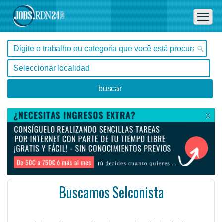
X
Buscamos Selconista
São Paulo -
Ofertas de empleo de Administración en São Paulo, São Paulo - Brasil
Requisitos de experiencia en el trabajo de la compañía de vacantes en el Vales de transporte de bene ...
#Empleo #EmpleoBrasil #Brasil #EmpleoSãoPaulo #SãoPaulo #Job #JobBrasil #Brasil