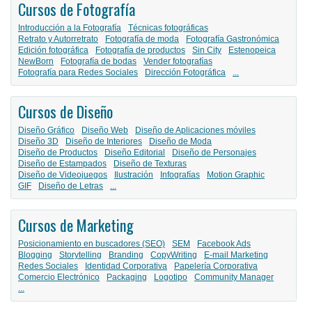
Cursos de Fotografía
Introducción a la Fotografía
Técnicas fotográficas
Retrato y Autorretrato
Fotografía de moda
Fotografía Gastronómica
Edición fotográfica
Fotografía de productos
Sin City
Estenopeica
NewBorn
Fotografía de bodas
Vender fotografías
Fotografía para Redes Sociales
Dirección Fotográfica
...
Cursos de Diseño
Diseño Gráfico
Diseño Web
Diseño de Aplicaciones móviles
Diseño 3D
Diseño de Interiores
Diseño de Moda
Diseño de Productos
Diseño Editorial
Diseño de Personajes
Diseño de Estampados
Diseño de Texturas
Diseño de Videojuegos
Ilustración
Infografías
Motion Graphic
GIF
Diseño de Letras
...
Cursos de Marketing
Posicionamiento en buscadores (SEO)
SEM
Facebook Ads
Blogging
Storytelling
Branding
CopyWriting
E-mail Marketing
Redes Sociales
Identidad Corporativa
Papelería Corporativa
Comercio Electrónico
Packaging
Logotipo
Community Manager
...