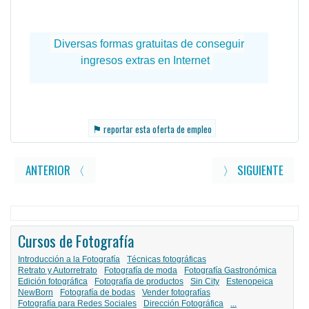
⚑
reportar esta oferta de empleo
ANTERIOR 〈
〉 SIGUIENTE
Cursos de Fotografía
Introducción a la Fotografía
Técnicas fotográficas
Retrato y Autorretrato
Fotografía de moda
Fotografía Gastronómica
Edición fotográfica
Fotografía de productos
Sin City
Estenopeica
NewBorn
Fotografía de bodas
Vender fotografías
Fotografía para Redes Sociales
Dirección Fotográfica
...