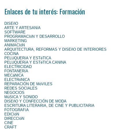
Enlaces de tu interés: Formación
DISEñO
ARTE Y ARTESANíA
SOFTWARE
PROGRAMACIóN Y DESARROLLO
MARKETING
ANIMACIóN
ARQUITECTURA, REFORMAS Y DISEñO DE INTERIORES
COCINA
PELUQUERíA Y ESTéTICA
PELUQUERíA Y ESTéTICA CANINA
ELECTRICIDAD
FONTANERíA
MECáNICA
ELECTRóNICA
REPARACIÓN DE MóVILES
REDES SOCIALES
NEGOCIOS
MúSICA Y SONIDO
DISEñO Y CONFECCIÓN DE MODA
ESCRITURA LITERARIA, DE CINE Y PUBLICITARIA
FOTOGRAFíA
EDICIóN
DIRECCIóN
CINE
CRAFT