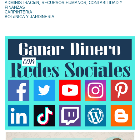
ADMINISTRACIóN, RECURSOS HUMANOS, CONTABILIDAD Y
FINANZAS
CARPINTERíA
BOTáNICA Y JARDINERíA