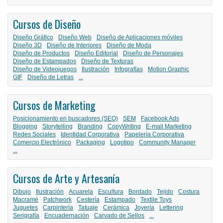
Cursos de Diseño
Diseño Gráfico
Diseño Web
Diseño de Aplicaciones móviles
Diseño 3D
Diseño de Interiores
Diseño de Moda
Diseño de Productos
Diseño Editorial
Diseño de Personajes
Diseño de Estampados
Diseño de Texturas
Diseño de Videojuegos
Ilustración
Infografías
Motion Graphic
GIF
Diseño de Letras
...
Cursos de Marketing
Posicionamiento en buscadores (SEO)
SEM
Facebook Ads
Blogging
Storytelling
Branding
CopyWriting
E-mail Marketing
Redes Sociales
Identidad Corporativa
Papelería Corporativa
Comercio Electrónico
Packaging
Logotipo
Community Manager
...
Cursos de Arte y Artesanía
Dibujo
Ilustración
Acuarela
Escultura
Bordado
Tejido
Costura
Macramé
Patchwork
Cestería
Estampado
Textile Toys
Juguetes
Carpintería
Tatuaje
Cerámica
Joyería
Lettering
Serigrafía
Encuadernación
Carvado de Sellos
...