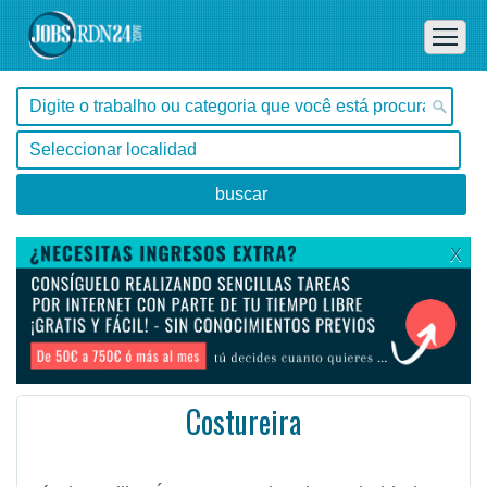
X
Costureira
Santa Catarina, São José -
Ofertas de empleo en São José, Santa Catarina - Brasil
Nível: Auxiliar Área: Operacional Escolaridade: Ensino fundamental Completo Tipo de contrato: CLT ...
#Empleo #EmpleoBrasil #Brasil #EmpleoSantaCatarina #SantaCatarina #Job #JobBrasil #Brasil