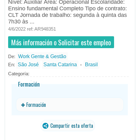
Nível: Auxiliar Área: Operacional Escolaridade:
Ensino fundamental Completo Tipo de contrato:
CLT Jornada de trabalho: segunda à quinta das
7h30 às ...
4/6/2022 ref: AR948351
Más información o Solicitar este empleo
De:
Work Gente & Gestão
- todos
ID
Empleos en Work Gente & Gestão
-
En:
São José
Santa Catarina
Brasil
Categoría:
Formación
✚ Formación
Compartir esta oferta