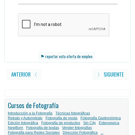
⚑
reportar esta oferta de empleo
ANTERIOR 〈
〉 SIGUIENTE
Cursos de Fotografía
Introducción a la Fotografía
Técnicas fotográficas
Retrato y Autorretrato
Fotografía de moda
Fotografía Gastronómica
Edición fotográfica
Fotografía de productos
Sin City
Estenopeica
NewBorn
Fotografía de bodas
Vender fotografías
Fotografía para Redes Sociales
Dirección Fotográfica
...