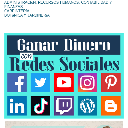
ADMINISTRACIóN, RECURSOS HUMANOS, CONTABILIDAD Y
FINANZAS
CARPINTERíA
BOTáNICA Y JARDINERíA