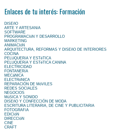
Enlaces de tu interés: Formación
DISEñO
ARTE Y ARTESANíA
SOFTWARE
PROGRAMACIóN Y DESARROLLO
MARKETING
ANIMACIóN
ARQUITECTURA, REFORMAS Y DISEñO DE INTERIORES
COCINA
PELUQUERíA Y ESTéTICA
PELUQUERíA Y ESTéTICA CANINA
ELECTRICIDAD
FONTANERíA
MECáNICA
ELECTRóNICA
REPARACIÓN DE MóVILES
REDES SOCIALES
NEGOCIOS
MúSICA Y SONIDO
DISEñO Y CONFECCIÓN DE MODA
ESCRITURA LITERARIA, DE CINE Y PUBLICITARIA
FOTOGRAFíA
EDICIóN
DIRECCIóN
CINE
CRAFT