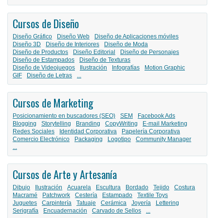
Cursos de Diseño
Diseño Gráfico
Diseño Web
Diseño de Aplicaciones móviles
Diseño 3D
Diseño de Interiores
Diseño de Moda
Diseño de Productos
Diseño Editorial
Diseño de Personajes
Diseño de Estampados
Diseño de Texturas
Diseño de Videojuegos
Ilustración
Infografías
Motion Graphic
GIF
Diseño de Letras
...
Cursos de Marketing
Posicionamiento en buscadores (SEO)
SEM
Facebook Ads
Blogging
Storytelling
Branding
CopyWriting
E-mail Marketing
Redes Sociales
Identidad Corporativa
Papelería Corporativa
Comercio Electrónico
Packaging
Logotipo
Community Manager
...
Cursos de Arte y Artesanía
Dibujo
Ilustración
Acuarela
Escultura
Bordado
Tejido
Costura
Macramé
Patchwork
Cestería
Estampado
Textile Toys
Juguetes
Carpintería
Tatuaje
Cerámica
Joyería
Lettering
Serigrafía
Encuadernación
Carvado de Sellos
...