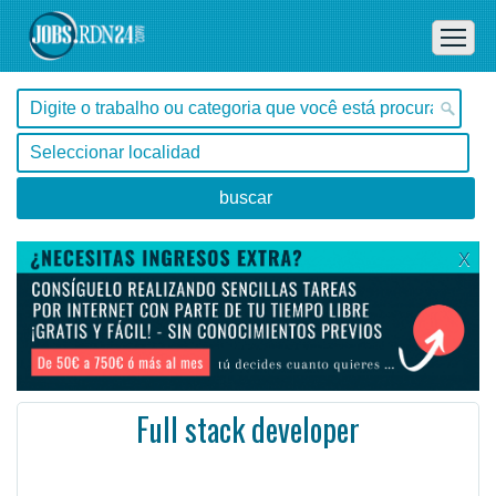
X
Full stack developer
, Tocantins -
Ofertas de empleo de Diseño y Programación - Tecnología en Tocantins, - Brasil
The selected individuals will be part of the full process from beginning to production.
#Empleo #EmpleoBrasil #Brasil #Empleo # #Job #JobBrasil #Brasil
Managin ...