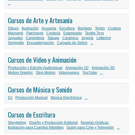
...
Cursos de Arte y Artesanía
Dibujo
Ilustración
Acuarela
Escultura
Bordado
Tejido
Costura
Macramé
Patchwork
Cestería
Estampado
Textile Toys
Juguetes
Carpintería
Tatuaje
Cerámica
Joyería
Lettering
Serigrafía
Encuadernación
Carvado de Sellos
...
Cursos de Vídeo y Animación
Producción y Edición Audiovisual
Animación 2D
Animación 3D
Motion Graphic
Stop Motion
Videojuegos
YouTube
...
Cursos de Música y Sonido
DJ
Producción Musical
Música Electrónica
...
Cursos de Escritura
Storytelling
Diseño y Producción Editorial
Novelas Gráficas
Ilustración para Cuentos Infantiles
Guión para Cine y Televisión
...