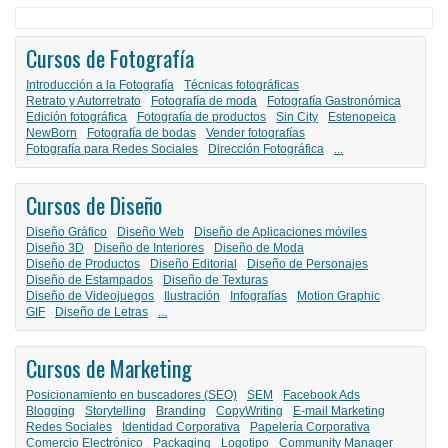
Cursos de Fotografía
Introducción a la Fotografía
Técnicas fotográficas
Retrato y Autorretrato
Fotografía de moda
Fotografía Gastronómica
Edición fotográfica
Fotografía de productos
Sin City
Estenopeica
NewBorn
Fotografía de bodas
Vender fotografías
Fotografía para Redes Sociales
Dirección Fotográfica
...
Cursos de Diseño
Diseño Gráfico
Diseño Web
Diseño de Aplicaciones móviles
Diseño 3D
Diseño de Interiores
Diseño de Moda
Diseño de Productos
Diseño Editorial
Diseño de Personajes
Diseño de Estampados
Diseño de Texturas
Diseño de Videojuegos
Ilustración
Infografías
Motion Graphic
GIF
Diseño de Letras
...
Cursos de Marketing
Posicionamiento en buscadores (SEO)
SEM
Facebook Ads
Blogging
Storytelling
Branding
CopyWriting
E-mail Marketing
Redes Sociales
Identidad Corporativa
Papelería Corporativa
Comercio Electrónico
Packaging
Logotipo
Community Manager