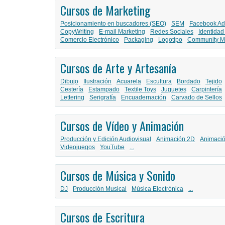
Cursos de Marketing
Posicionamiento en buscadores (SEO)
SEM
Facebook Ad
CopyWriting
E-mail Marketing
Redes Sociales
Identidad
Comercio Electrónico
Packaging
Logotipo
Community M
Cursos de Arte y Artesanía
Dibujo
Ilustración
Acuarela
Escultura
Bordado
Tejido
Cestería
Estampado
Textile Toys
Juguetes
Carpintería
Lettering
Serigrafía
Encuadernación
Carvado de Sellos
Cursos de Vídeo y Animación
Producción y Edición Audiovisual
Animación 2D
Animaci
Videojuegos
YouTube
...
Cursos de Música y Sonido
DJ
Producción Musical
Música Electrónica
...
Cursos de Escritura