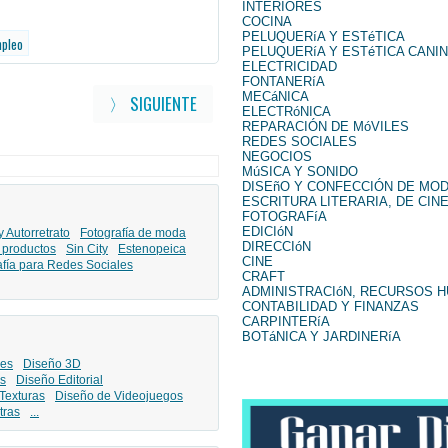
INTERIORES
COCINA
PELUQUERíA Y ESTéTICA
mpleo
PELUQUERíA Y ESTéTICA CANI
ELECTRICIDAD
FONTANERíA
MECáNICA
〉 SIGUIENTE
ELECTRóNICA
REPARACIÓN DE MóVILES
REDES SOCIALES
NEGOCIOS
MúSICA Y SONIDO
DISEñO Y CONFECCIÓN DE MO
ESCRITURA LITERARIA, DE CINE
FOTOGRAFíA
EDICIóN
y Autorretrato
Fotografía de moda
DIRECCIóN
 productos
Sin City
Estenopeica
CINE
afía para Redes Sociales
CRAFT
ADMINISTRACIóN, RECURSOS 
CONTABILIDAD Y FINANZAS
CARPINTERíA
BOTáNICA Y JARDINERíA
les
Diseño 3D
s
Diseño Editorial
Texturas
Diseño de Videojuegos
tras
...