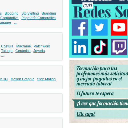
s
Blogging
Storytelling
Branding
 Corporativa
Papelería Corporativa
anager
...
Costura
Macramé
Patchwork
Tatuaje
Cerámica
Joyería
...
ón 3D
Motion Graphic
Stop Motion