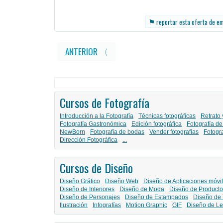
⚑
reportar esta oferta de e
ANTERIOR 〈
Cursos de Fotografía
Introducción a la Fotografía
Técnicas fotográficas
Retrato 
Fotografía Gastronómica
Edición fotográfica
Fotografía de
NewBorn
Fotografía de bodas
Vender fotografías
Fotogr
Dirección Fotográfica
...
Cursos de Diseño
Diseño Gráfico
Diseño Web
Diseño de Aplicaciones móvi
Diseño de Interiores
Diseño de Moda
Diseño de Producto
Diseño de Personajes
Diseño de Estampados
Diseño de 
Ilustración
Infografías
Motion Graphic
GIF
Diseño de Le