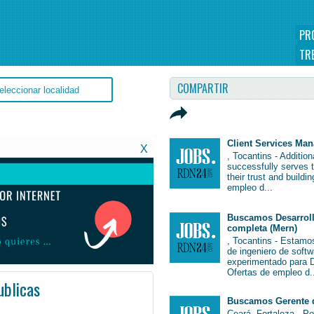
PR
TR
COMPARTIR
Client Services Ma
X
, Tocantins - Additio
successfully serves 
their trust and buildi
empleo d...
Buscamos Desarroll
completa (Mern)
, Tocantins - Estamo
de ingeniero de soft
experimentado para De
Ofertas de empleo d.
ublicas
Buscamos Gerente 
l #EmpleoBahía #Bahía #Job #JobBrasil #Brasil
Ceará, Fortaleza - P