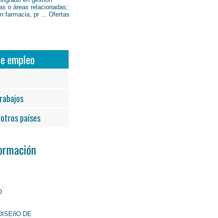
as o áreas relacionadas;
 farmacia, pr ... Ofertas
de empleo
rabajos
otros países
Formación
O
DISEñO DE