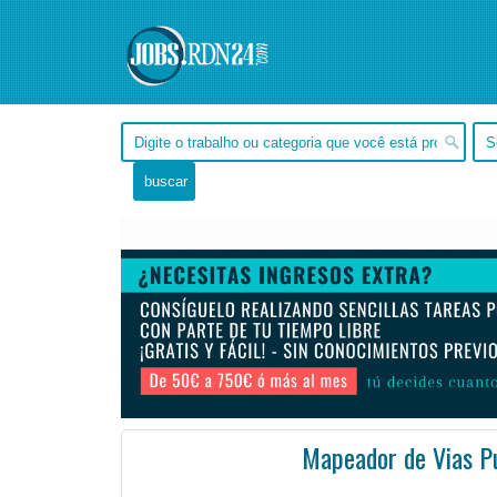
Mapeador de Vias P
Bahía, Salvador -
Ofertas de empleo en Salvador, Bahía - Brasil
#Empleo #EmpleoBrasil #Brasi
SALVADOR, Brasil Enviar currículo em PDF, DOC, DOCX, PNG ou JPEG Preencher currículo Adecco Visu ...