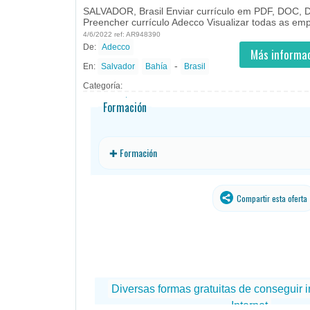
SALVADOR, Brasil Enviar currículo em PDF, DOC
Preencher currículo Adecco Visualizar todas as emp
4/6/2022 ref: AR948390
De:
Adecco
- todos
ID
Empleos en Adecco
Más informac
-
En:
Salvador
Bahía
Brasil
Categoría:
Formación
✚ Formación
Compartir esta oferta