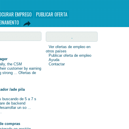
OCURAR EMPREGO
PUBLICAR OFERTA
EINAMENTO
.
Ver ofertas de empleo en
otros países
Publicar oferta de empleo
nager
Ayuda
nally, the CSM
Contactar
their customer by earning
ng strong ... Ofertas de
ador /ade pila
s buscando de 5 a 7 s
ware de backend
sarrollar un so ...
..
de compras
ostgrado en gestión