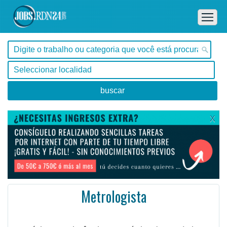
X
Metrologista
São Paulo, Atibaia -
Ofertas de empleo de Construcción y Reformas en Atibaia, São Paulo - Brasil
Domínio em tolerância geométrica (GD&T) de forma e posições; Medição e programação com modelos mate ...
#Empleo #EmpleoBrasil #Brasil #EmpleoSãoPaulo #SãoPaulo #Job #JobBrasil #Brasil