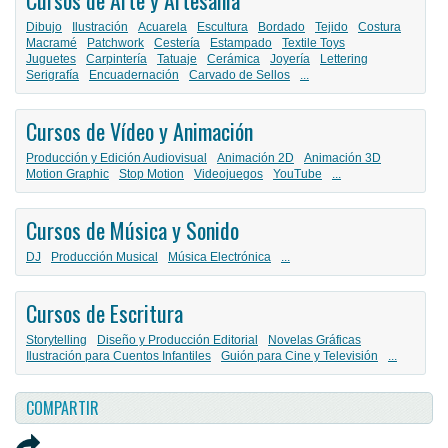
Dibujo
Ilustración
Acuarela
Escultura
Bordado
Tejido
Costura
Macramé
Patchwork
Cestería
Estampado
Textile Toys
Juguetes
Carpintería
Tatuaje
Cerámica
Joyería
Lettering
Serigrafía
Encuadernación
Carvado de Sellos
...
Cursos de Vídeo y Animación
Producción y Edición Audiovisual
Animación 2D
Animación 3D
Motion Graphic
Stop Motion
Videojuegos
YouTube
...
Cursos de Música y Sonido
DJ
Producción Musical
Música Electrónica
...
Cursos de Escritura
Storytelling
Diseño y Producción Editorial
Novelas Gráficas
Ilustración para Cuentos Infantiles
Guión para Cine y Televisión
...
COMPARTIR