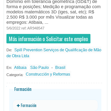
Domínio em tolerância geométrica (GD&T) de
forma e posições; Medição e programação com
modelos matemáticos 3D (iges, sat, etc); R$
2.500 R$ 3.000 por mês Visualizar todas as
empregos: Atibaia, ...
5/6/2022 ref: AR948547
Más información o Solicitar este empleo
De:
Spill Prevention Serviços de Qualificação de Mão
de Obra Ltda
- todos
ID
Empleos en Spill Prevention Serviços de Qualificação de Mão de Obra Ltda
-
En:
Atibaia
São Paulo
Brasil
Construcción y Reformas
Categoría:
Formación
✚ Formación