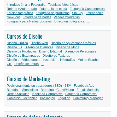
Introducción a la Fotografía
Técnicas fotográficas
Retrato y Autorretrato
Fotografía de moda
Fotografía Gastronómica
Edición fotográfica
Fotografía de productos
Sin City
Estenopeica
NewBorn
Fotografía de bodas
Vender fotografías
Fotografía para Redes Sociales
Dirección Fotográfica
...
Cursos de Diseño
Diseño Gráfico
Diseño Web
Diseño de Aplicaciones móviles
Diseño 3D
Diseño de Interiores
Diseño de Moda
Diseño de Productos
Diseño Editorial
Diseño de Personajes
Diseño de Estampados
Diseño de Texturas
Diseño de Videojuegos
Ilustración
Infografías
Motion Graphic
GIF
Diseño de Letras
...
Cursos de Marketing
Posicionamiento en buscadores (SEO)
SEM
Facebook Ads
Blogging
Storytelling
Branding
CopyWriting
E-mail Marketing
Redes Sociales
Identidad Corporativa
Papelería Corporativa
Comercio Electrónico
Packaging
Logotipo
Community Manager
...
Cursos de Arte y Artesanía