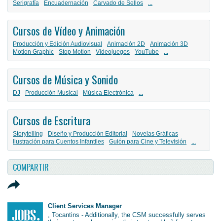
Serigrafía
Encuadernación
Carvado de Sellos
...
Cursos de Vídeo y Animación
Producción y Edición Audiovisual
Animación 2D
Animación 3D
Motion Graphic
Stop Motion
Videojuegos
YouTube
...
Cursos de Música y Sonido
DJ
Producción Musical
Música Electrónica
...
Cursos de Escritura
Storytelling
Diseño y Producción Editorial
Novelas Gráficas
Ilustración para Cuentos Infantiles
Guión para Cine y Televisión
...
COMPARTIR
Client Services Manager
, Tocantins - Additionally, the CSM successfully serves