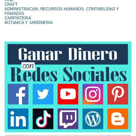
CRAFT
ADMINISTRACIóN, RECURSOS HUMANOS, CONTABILIDAD Y
FINANZAS
CARPINTERíA
BOTáNICA Y JARDINERíA