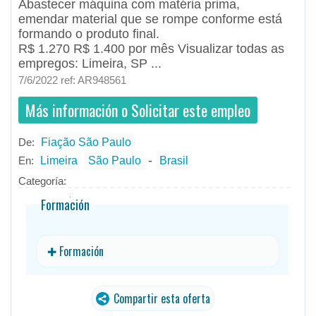
Abastecer máquina com matéria prima,
emendar material que se rompe conforme está
formando o produto final.
R$ 1.270 R$ 1.400 por mês Visualizar todas as
empregos: Limeira, SP ...
7/6/2022 ref: AR948561
Más información o Solicitar este empleo
De:
Fiação São Paulo
- todos
ID
Empleos en Fiação São Paulo
-
En:
Limeira
São Paulo
Brasil
Categoría:
Formación
✚ Formación
Compartir esta oferta