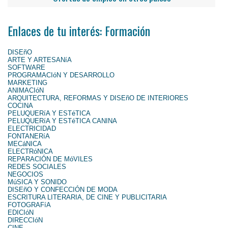
Enlaces de tu interés: Formación
DISEñO
ARTE Y ARTESANíA
SOFTWARE
PROGRAMACIóN Y DESARROLLO
MARKETING
ANIMACIóN
ARQUITECTURA, REFORMAS Y DISEñO DE INTERIORES
COCINA
PELUQUERíA Y ESTéTICA
PELUQUERíA Y ESTéTICA CANINA
ELECTRICIDAD
FONTANERíA
MECáNICA
ELECTRóNICA
REPARACIÓN DE MóVILES
REDES SOCIALES
NEGOCIOS
MúSICA Y SONIDO
DISEñO Y CONFECCIÓN DE MODA
ESCRITURA LITERARIA, DE CINE Y PUBLICITARIA
FOTOGRAFíA
EDICIóN
DIRECCIóN
CINE