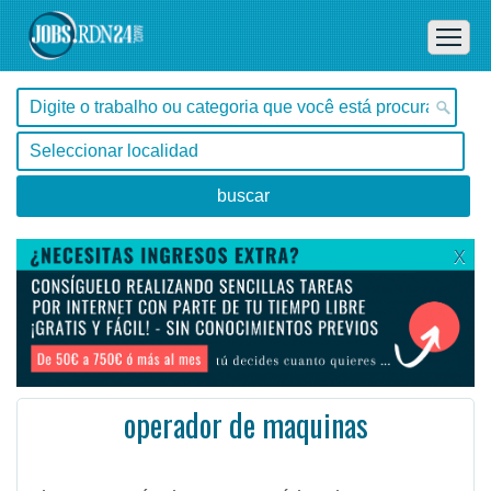
X
operador de maquinas
São Paulo, Limeira -
Ofertas de empleo de Operario /a en Limeira, São Paulo - Brasil
Abastecer máquina com matéria prima, emendar material que se rompe conforme está formando o produto ...
#Empleo #EmpleoBrasil #Brasil #EmpleoSãoPaulo #SãoPaulo #Job #JobBrasil #Brasil