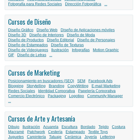
Fotografía para Redes Sociales
Dirección Fotográfica
...
Cursos de Diseño
Diseño Gráfico
Diseño Web
Diseño de Aplicaciones móviles
Diseño 3D
Diseño de Interiores
Diseño de Moda
Diseño de Productos
Diseño Editorial
Diseño de Personajes
Diseño de Estampados
Diseño de Texturas
Diseño de Videojuegos
Ilustración
Infografías
Motion Graphic
GIF
Diseño de Letras
...
Cursos de Marketing
Posicionamiento en buscadores (SEO)
SEM
Facebook Ads
Blogging
Storytelling
Branding
CopyWriting
E-mail Marketing
Redes Sociales
Identidad Corporativa
Papelería Corporativa
Comercio Electrónico
Packaging
Logotipo
Community Manager
...
Cursos de Arte y Artesanía
Dibujo
Ilustración
Acuarela
Escultura
Bordado
Tejido
Costura
Macramé
Patchwork
Cestería
Estampado
Textile Toys
Juguetes
Carpintería
Tatuaje
Cerámica
Joyería
Lettering