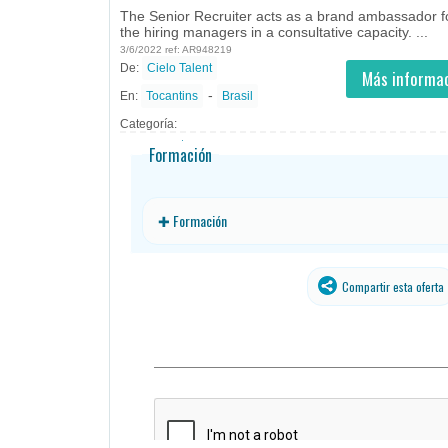
The Senior Recruiter acts as a brand ambassador for
the hiring managers in a consultative capacity. ...
3/6/2022 ref: AR948219
De:
Cielo Talent
- todos
ID
Empleos en Cielo Talent
Más informac
-
En:
Tocantins
Brasil
Categoría:
Formación
✚ Formación
Compartir esta oferta