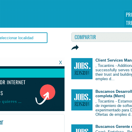
PR
TR
COMPARTIR
Client Services Ma
X
, Tocantins - Additio
successfully serves 
their trust and buildi
empleo d...
Buscamos Desarroll
completa (Mern)
, Tocantins - Estamo
de ingeniero de soft
experimentado para De
Ofertas de empleo d.
er
Buscamos Gerente 
bBrasil #Brasil
Ceará, Fortaleza - P