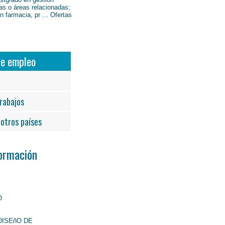
as o áreas relacionadas;
 farmacia, pr ... Ofertas
de empleo
rabajos
otros países
Formación
O
DISEñO DE