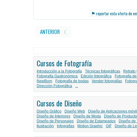
⚑
reportar esta oferta de e
ANTERIOR 〈
Cursos de Fotografía
Introducción a la Fotografía
Técnicas fotográficas
Retrato 
Fotografía Gastronómica
Edición fotográfica
Fotografía de
NewBorn
Fotografía de bodas
Vender fotografías
Fotogr
Dirección Fotográfica
...
Cursos de Diseño
Diseño Gráfico
Diseño Web
Diseño de Aplicaciones móvi
Diseño de Interiores
Diseño de Moda
Diseño de Producto
Diseño de Personajes
Diseño de Estampados
Diseño de 
Ilustración
Infografías
Motion Graphic
GIF
Diseño de Le