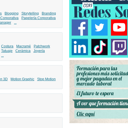
s
Blogging
Storytelling
Branding
 Corporativa
Papelería Corporativa
anager
...
Costura
Macramé
Patchwork
Tatuaje
Cerámica
Joyería
...
ón 3D
Motion Graphic
Stop Motion