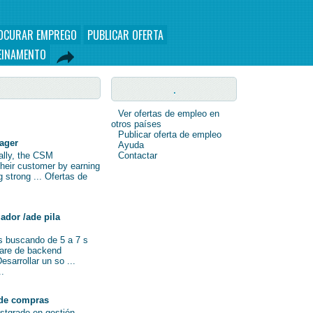
OCURAR EMPREGO
PUBLICAR OFERTA
EINAMENTO
.
Ver ofertas de empleo en
otros países
Publicar oferta de empleo
nager
Ayuda
nally, the CSM
Contactar
their customer by earning
ng strong ... Ofertas de
ador /ade pila
s buscando de 5 a 7 s
ware de backend
sarrollar un so ...
..
de compras
ostgrado en gestión