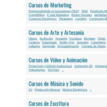
Cursos de Marketing
Posicionamiento en buscadores (SEO)
SEM
Facebook Ad
CopyWriting
E-mail Marketing
Redes Sociales
Identidad
Comercio Electrónico
Packaging
Logotipo
Community M
Cursos de Arte y Artesanía
Dibujo
Ilustración
Acuarela
Escultura
Bordado
Tejido
Cestería
Estampado
Textile Toys
Juguetes
Carpintería
Lettering
Serigrafía
Encuadernación
Carvado de Sellos
Cursos de Vídeo y Animación
Producción y Edición Audiovisual
Animación 2D
Animaci
Videojuegos
YouTube
...
Cursos de Música y Sonido
DJ
Producción Musical
Música Electrónica
...
Cursos de Escritura