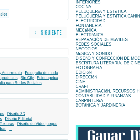
INTERIORES
COCINA
PELUQUERíA Y ESTéTICA
mpleo
PELUQUERíA Y ESTéTICA CANI
ELECTRICIDAD
FONTANERíA
MECáNICA
〉 SIGUIENTE
ELECTRóNICA
REPARACIÓN DE MóVILES
REDES SOCIALES
NEGOCIOS
MúSICA Y SONIDO
DISEñO Y CONFECCIÓN DE MO
ESCRITURA LITERARIA, DE CINE
FOTOGRAFíA
EDICIóN
y Autorretrato
Fotografía de moda
DIRECCIóN
 productos
Sin City
Estenopeica
CINE
afía para Redes Sociales
CRAFT
ADMINISTRACIóN, RECURSOS 
CONTABILIDAD Y FINANZAS
CARPINTERíA
BOTáNICA Y JARDINERíA
les
Diseño 3D
s
Diseño Editorial
Texturas
Diseño de Videojuegos
tras
...