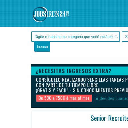
Senior Recruit
, Tocantins -
Ofertas de empleo en Tocantins, - Brasil
#Empleo #EmpleoBrasil #Brasil #Empleo # #Job #Jo
The Senior Recruiter acts as a brand ambassador for their client and partners with the hiring manag ...