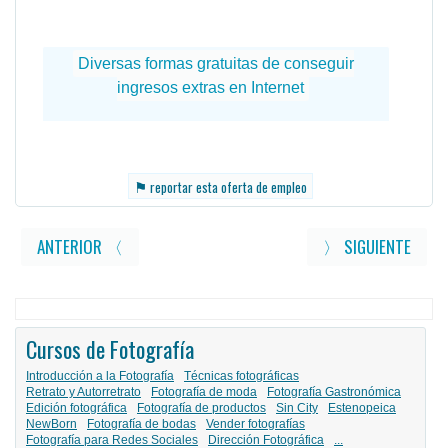
⚑
reportar esta oferta de empleo
ANTERIOR 〈
〉 SIGUIENTE
Cursos de Fotografía
Introducción a la Fotografía
Técnicas fotográficas
Retrato y Autorretrato
Fotografía de moda
Fotografía Gastronómica
Edición fotográfica
Fotografía de productos
Sin City
Estenopeica
NewBorn
Fotografía de bodas
Vender fotografías
Fotografía para Redes Sociales
Dirección Fotográfica
...