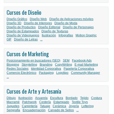
Cursos de Diseño
Diseño Gráfico
Diseño Web
Diseño de Aplicaciones móviles
Diseño 3D
Diseño de Interiores
Diseño de Moda
Diseño de Productos
Diseño Editorial
Diseño de Personajes
Diseño de Estampados
Diseño de Texturas
Diseño de Videojuegos
Ilustración
Infografías
Motion Graphic
GIF
Diseño de Letras
...
Cursos de Marketing
Posicionamiento en buscadores (SEO)
SEM
Facebook Ads
Blogging
Storytelling
Branding
CopyWriting
E-mail Marketing
Redes Sociales
Identidad Corporativa
Papelería Corporativa
Comercio Electrónico
Packaging
Logotipo
Community Manager
...
Cursos de Arte y Artesanía
Dibujo
Ilustración
Acuarela
Escultura
Bordado
Tejido
Costura
Macramé
Patchwork
Cestería
Estampado
Textile Toys
Juguetes
Carpintería
Tatuaje
Cerámica
Joyería
Lettering
Serigrafía
Encuadernación
Carvado de Sellos
...