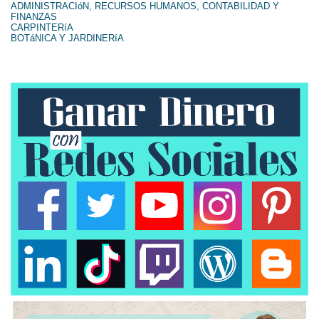
ADMINISTRACIóN, RECURSOS HUMANOS, CONTABILIDAD Y
FINANZAS
CARPINTERíA
BOTáNICA Y JARDINERíA