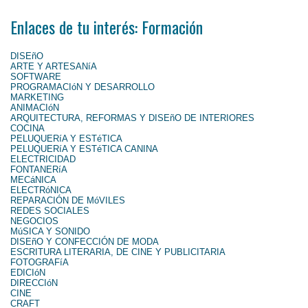
Enlaces de tu interés: Formación
DISEñO
ARTE Y ARTESANíA
SOFTWARE
PROGRAMACIóN Y DESARROLLO
MARKETING
ANIMACIóN
ARQUITECTURA, REFORMAS Y DISEñO DE INTERIORES
COCINA
PELUQUERíA Y ESTéTICA
PELUQUERíA Y ESTéTICA CANINA
ELECTRICIDAD
FONTANERíA
MECáNICA
ELECTRóNICA
REPARACIÓN DE MóVILES
REDES SOCIALES
NEGOCIOS
MúSICA Y SONIDO
DISEñO Y CONFECCIÓN DE MODA
ESCRITURA LITERARIA, DE CINE Y PUBLICITARIA
FOTOGRAFíA
EDICIóN
DIRECCIóN
CINE
CRAFT