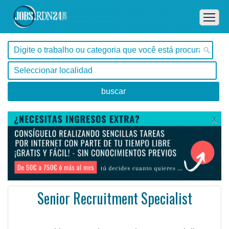
X
Senior Recruitment Specialist
, Tocantins -
Ofertas de empleo en Tocantins, - Brasil
#Empleo #EmpleoBrasil #Brasil #Empleo # #Job #JobBrasil #Brasil
We're seeking a Senior Recruitment Specialist to partner with a new client.
This would suit som ...