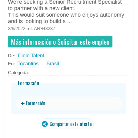
We're seeking a Senior Recruitment Specialist
to partner with a new client.
This would suit someone who enjoys autonomy
and is looking to build s ...
3/6/2022 ref: AR948237
Más información o Solicitar este empleo
De:
Cielo Talent
- todos
ID
Empleos en Cielo Talent
-
En:
Tocantins
Brasil
Categoría:
Formación
✚ Formación
Compartir esta oferta