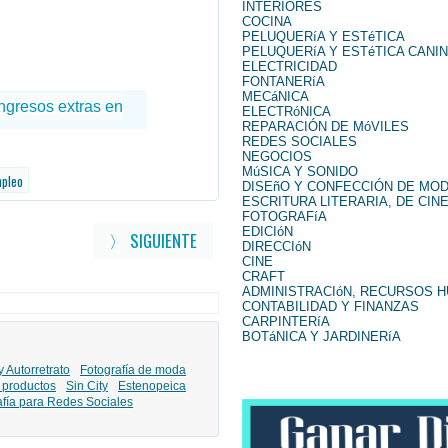
INTERIORES
COCINA
PELUQUERíA Y ESTéTICA
PELUQUERíA Y ESTéTICA CANI
ELECTRICIDAD
FONTANERíA
MECáNICA
ELECTRóNICA
REPARACIÓN DE MóVILES
REDES SOCIALES
NEGOCIOS
MúSICA Y SONIDO
mpleo
DISEñO Y CONFECCIÓN DE MO
ESCRITURA LITERARIA, DE CINE
FOTOGRAFíA
EDICIóN
〉 SIGUIENTE
DIRECCIóN
CINE
CRAFT
ADMINISTRACIóN, RECURSOS 
CONTABILIDAD Y FINANZAS
CARPINTERíA
BOTáNICA Y JARDINERíA
y Autorretrato
Fotografía de moda
 productos
Sin City
Estenopeica
afía para Redes Sociales