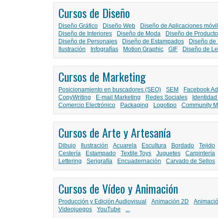
Cursos de Diseño
Diseño Gráfico
Diseño Web
Diseño de Aplicaciones móvi
Diseño de Interiores
Diseño de Moda
Diseño de Producto
Diseño de Personajes
Diseño de Estampados
Diseño de 
Ilustración
Infografías
Motion Graphic
GIF
Diseño de Le
Cursos de Marketing
Posicionamiento en buscadores (SEO)
SEM
Facebook Ad
CopyWriting
E-mail Marketing
Redes Sociales
Identidad
Comercio Electrónico
Packaging
Logotipo
Community M
Cursos de Arte y Artesanía
Dibujo
Ilustración
Acuarela
Escultura
Bordado
Tejido
Cestería
Estampado
Textile Toys
Juguetes
Carpintería
Lettering
Serigrafía
Encuadernación
Carvado de Sellos
Cursos de Vídeo y Animación
Producción y Edición Audiovisual
Animación 2D
Animaci
Videojuegos
YouTube
...