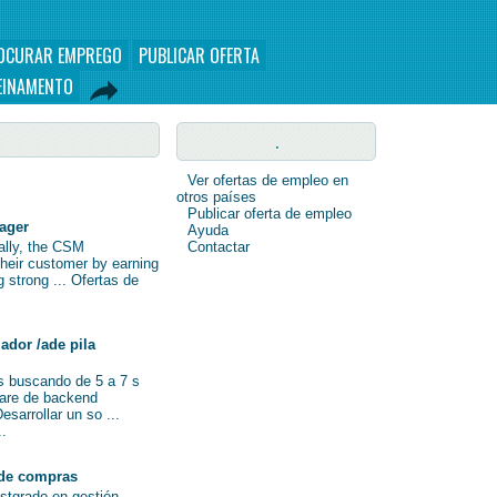
OCURAR EMPREGO
PUBLICAR OFERTA
EINAMENTO
.
Ver ofertas de empleo en
otros países
Publicar oferta de empleo
nager
Ayuda
nally, the CSM
Contactar
their customer by earning
ng strong ... Ofertas de
ador /ade pila
s buscando de 5 a 7 s
ware de backend
sarrollar un so ...
..
de compras
ostgrado en gestión