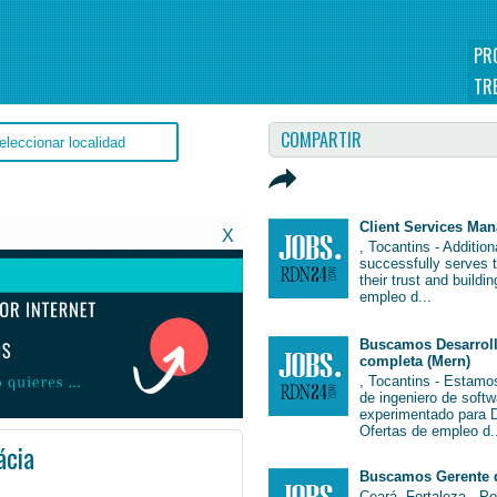
PR
TR
COMPARTIR
Client Services Ma
X
, Tocantins - Additio
successfully serves 
their trust and buildi
empleo d...
Buscamos Desarroll
completa (Mern)
, Tocantins - Estamo
de ingeniero de soft
experimentado para De
Ofertas de empleo d.
ácia
Buscamos Gerente 
eoBrasil #Brasil #EmpleoRioGrandedoSul #RioGrandedoSul #Job #JobBrasil #Brasil
Ceará, Fortaleza - P