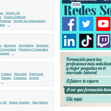
les
Diseño 3D
s
Diseño Editorial
Texturas
Diseño de Videojuegos
tras
...
s
Blogging
Storytelling
Branding
 Corporativa
Papelería Corporativa
anager
...
Costura
Macramé
Patchwork
Tatuaje
Cerámica
Joyería
...
ón 3D
Motion Graphic
Stop Motion