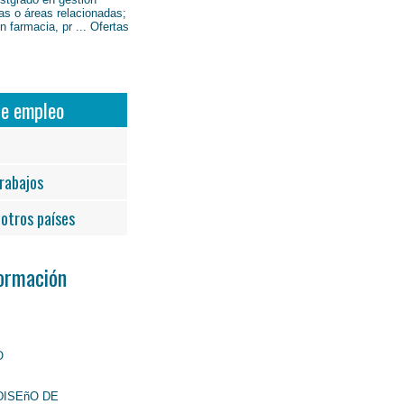
as o áreas relacionadas;
 farmacia, pr ... Ofertas
de empleo
rabajos
otros países
Formación
O
DISEñO DE