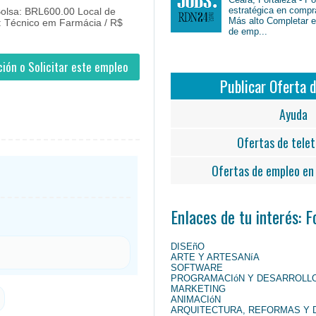
estratégica en compr
Bolsa: BRL600.00 Local de
Más alto Completar en
: Técnico em Farmácia / R$
de emp...
ión o Solicitar este empleo
Publicar Oferta 
Ayuda
Ofertas de telet
Ofertas de empleo en 
Enlaces de tu interés: 
DISEñO
ARTE Y ARTESANíA
SOFTWARE
PROGRAMACIóN Y DESARROLL
MARKETING
ANIMACIóN
ARQUITECTURA, REFORMAS Y 