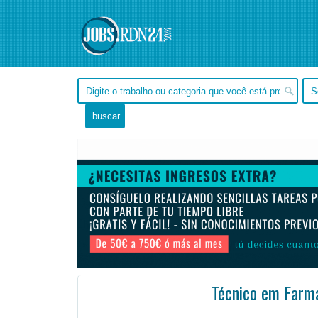
Técnico em Farm
Rio Grande do Sul, Porto Alegre -
Ofertas de empleo de Salud en Porto Alegre, Rio Grande do Sul - Brasil
#Empleo #Empl
Código da vaga: 49492 Total de vagas: 1 Valor da Bolsa: BRL600.00 Local de estágio: Porto Alegre S ...