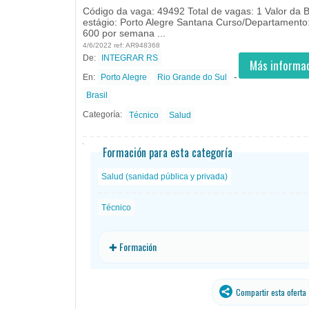
Código da vaga: 49492 Total de vagas: 1 Valor da 
estágio: Porto Alegre Santana Curso/Departamento
600 por semana ...
4/6/2022 ref: AR948368
De:
INTEGRAR RS
- todos
ID
Empleos en INTEGRAR RS
Más informac
-
En:
Porto Alegre
Rio Grande do Sul
Brasil
Categoría:
Técnico
Salud
Formación para esta categoría
Salud (sanidad pública y privada)
Técnico
✚ Formación
Compartir esta oferta