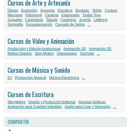
Cursos de Arte y Artesanía
Dibujo
Ilustración
Acuarela
Escultura
Bordado
Tejido
Costura
Macramé
Patchwork
Cestería
Estampado
Textile Toys
Juguetes
Carpintería
Tatuaje
Cerámica
Joyería
Lettering
Serigrafía
Encuadernación
Carvado de Sellos
...
Cursos de Vídeo y Animación
Producción y Edición Audiovisual
Animación 2D
Animación 3D
Motion Graphic
Stop Motion
Videojuegos
YouTube
...
Cursos de Música y Sonido
DJ
Producción Musical
Música Electrónica
...
Cursos de Escritura
Storytelling
Diseño y Producción Editorial
Novelas Gráficas
Ilustración para Cuentos Infantiles
Guión para Cine y Televisión
...
COMPARTIR