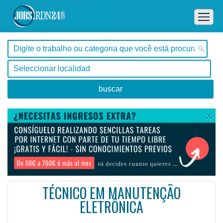
X
TÉCNICO EM MANUTENÇÃO
ELETRÔNICA
São Paulo, Americana -
Ofertas de empleo de Técnico /a en Americana, São Paulo - Brasil
Empresa atuante desde 2003, utiliza tecnologias modernas agregadas a técnicas da engenharia para of ...
#Empleo #EmpleoBrasil #Brasil #EmpleoSãoPaulo #SãoPaulo #Job #JobBrasil #Brasil