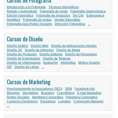
Introducción a la Fotografía
Técnicas fotográficas
Retrato y Autorretrato
Fotografía de moda
Fotografía Gastronómica
Edición fotográfica
Fotografía de productos
Sin City
Estenopeica
NewBorn
Fotografía de bodas
Vender fotografías
Fotografía para Redes Sociales
Dirección Fotográfica
...
Cursos de Diseño
Diseño Gráfico
Diseño Web
Diseño de Aplicaciones móviles
Diseño 3D
Diseño de Interiores
Diseño de Moda
Diseño de Productos
Diseño Editorial
Diseño de Personajes
Diseño de Estampados
Diseño de Texturas
Diseño de Videojuegos
Ilustración
Infografías
Motion Graphic
GIF
Diseño de Letras
...
Cursos de Marketing
Posicionamiento en buscadores (SEO)
SEM
Facebook Ads
Blogging
Storytelling
Branding
CopyWriting
E-mail Marketing
Redes Sociales
Identidad Corporativa
Papelería Corporativa
Comercio Electrónico
Packaging
Logotipo
Community Manager
...