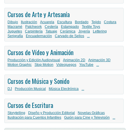
Cursos de Arte y Artesanía
Dibujo
Ilustración
Acuarela
Escultura
Bordado
Tejido
Costura
Macramé
Patchwork
Cestería
Estampado
Textile Toys
Juguetes
Carpintería
Tatuaje
Cerámica
Joyería
Lettering
Serigrafía
Encuadernación
Carvado de Sellos
...
Cursos de Vídeo y Animación
Producción y Edición Audiovisual
Animación 2D
Animación 3D
Motion Graphic
Stop Motion
Videojuegos
YouTube
...
Cursos de Música y Sonido
DJ
Producción Musical
Música Electrónica
...
Cursos de Escritura
Storytelling
Diseño y Producción Editorial
Novelas Gráficas
Ilustración para Cuentos Infantiles
Guión para Cine y Televisión
...