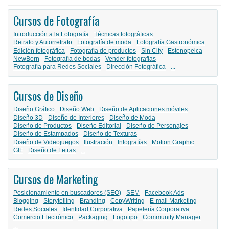
Cursos de Fotografía
Introducción a la Fotografía
Técnicas fotográficas
Retrato y Autorretrato
Fotografía de moda
Fotografía Gastronómica
Edición fotográfica
Fotografía de productos
Sin City
Estenopeica
NewBorn
Fotografía de bodas
Vender fotografías
Fotografía para Redes Sociales
Dirección Fotográfica
...
Cursos de Diseño
Diseño Gráfico
Diseño Web
Diseño de Aplicaciones móviles
Diseño 3D
Diseño de Interiores
Diseño de Moda
Diseño de Productos
Diseño Editorial
Diseño de Personajes
Diseño de Estampados
Diseño de Texturas
Diseño de Videojuegos
Ilustración
Infografías
Motion Graphic
GIF
Diseño de Letras
...
Cursos de Marketing
Posicionamiento en buscadores (SEO)
SEM
Facebook Ads
Blogging
Storytelling
Branding
CopyWriting
E-mail Marketing
Redes Sociales
Identidad Corporativa
Papelería Corporativa
Comercio Electrónico
Packaging
Logotipo
Community Manager
...