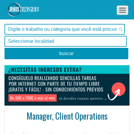
X
Manager, Client Operations
, Tocantins -
Ofertas de empleo de Administración en Tocantins, - Brasil
The Client Operations Manager is responsible for increasing client satisfaction and service by revi ...
#Empleo #EmpleoBrasil #Brasil #Empleo # #Job #JobBrasil #Brasil