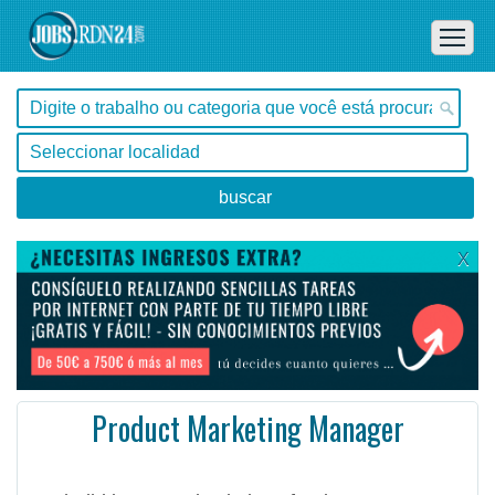
X
Product Marketing Manager
, Tocantins -
Ofertas de empleo de Diseño y Programación - Tecnología en Tocantins, - Brasil
We build integrated solutions for time management, resource planning, and budget management for sof ...
#Empleo #EmpleoBrasil #Brasil #Empleo # #Job #JobBrasil #Brasil