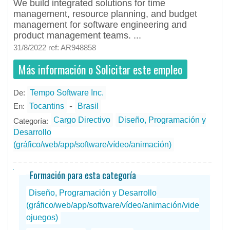
We build integrated solutions for time
management, resource planning, and budget
management for software engineering and
product management teams. ...
31/8/2022 ref: AR948858
Más información o Solicitar este empleo
De:
Tempo Software Inc.
- todos
ID
Empleos en Tempo Software Inc.
-
En:
Tocantins
Brasil
Cargo Directivo
Diseño, Programación y
Categoría:
Desarrollo
(gráfico/web/app/software/vídeo/animación)
Formación para esta categoría
Diseño, Programación y Desarrollo
(gráfico/web/app/software/vídeo/animación/vide
ojuegos)