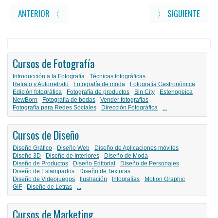
ANTERIOR 〈
〉 SIGUIENTE
Cursos de Fotografía
Introducción a la Fotografía
Técnicas fotográficas
Retrato y Autorretrato
Fotografía de moda
Fotografía Gastronómica
Edición fotográfica
Fotografía de productos
Sin City
Estenopeica
NewBorn
Fotografía de bodas
Vender fotografías
Fotografía para Redes Sociales
Dirección Fotográfica
...
Cursos de Diseño
Diseño Gráfico
Diseño Web
Diseño de Aplicaciones móviles
Diseño 3D
Diseño de Interiores
Diseño de Moda
Diseño de Productos
Diseño Editorial
Diseño de Personajes
Diseño de Estampados
Diseño de Texturas
Diseño de Videojuegos
Ilustración
Infografías
Motion Graphic
GIF
Diseño de Letras
...
Cursos de Marketing