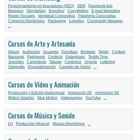
Posicionamiento en buscadores (SEO)
SEM
Facebook Ads
Blogging
Storytelling
Branding
CopyWriting
E-mail Marketing
Redes Sociales
Identidad Corporativa
Papelería Corporativa
Comercio Electrónico
Packaging
Logotipo
Community Manager
...
Cursos de Arte y Artesanía
Dibujo
Ilustración
Acuarela
Escultura
Bordado
Tejido
Costura
Macramé
Patchwork
Cestería
Estampado
Textile Toys
Juguetes
Carpintería
Tatuaje
Cerámica
Joyería
Lettering
Serigrafía
Encuadernación
Carvado de Sellos
...
Cursos de Vídeo y Animación
Producción y Edición Audiovisual
Animación 2D
Animación 3D
Motion Graphic
Stop Motion
Videojuegos
YouTube
...
Cursos de Música y Sonido
DJ
Producción Musical
Música Electrónica
...