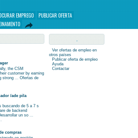
OCURAR EMPREGO
PUBLICAR OFERTA
EINAMENTO
.
Ver ofertas de empleo en
otros países
Publicar oferta de empleo
nager
Ayuda
nally, the CSM
Contactar
their customer by earning
ng strong ... Ofertas de
ador /ade pila
s buscando de 5 a 7 s
ware de backend
sarrollar un so ...
..
de compras
ostgrado en gestión