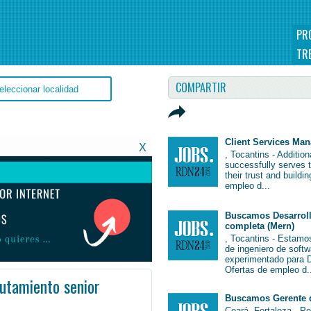
PR
TR
COMPARTIR
Client Services Ma
X
, Tocantins - Additio
successfully serves 
their trust and buildi
empleo d...
Buscamos Desarroll
completa (Mern)
, Tocantins - Estamo
de ingeniero de soft
experimentado para De
Ofertas de empleo d.
utamiento senior
Buscamos Gerente 
b #JobBrasil #Brasil
Ceará, Fortaleza - P