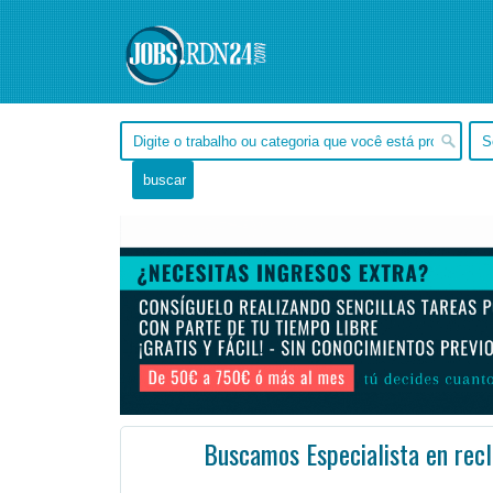
Buscamos Especialista en recl
, Tocantins -
Ofertas de empleo en Tocantins, - Brasil
#Empleo #EmpleoBrasil #Brasil #Empleo # #Jo
Estamos buscando un especialista en reclutamiento senior para asociarse con un nuevo cliente. Esto s ...