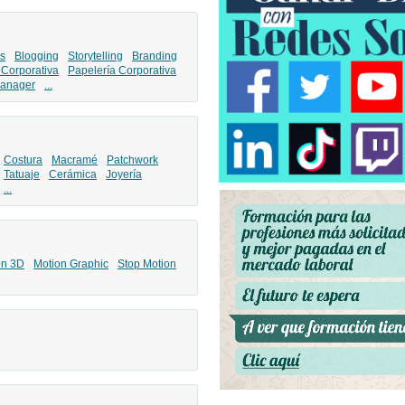
s
Blogging
Storytelling
Branding
 Corporativa
Papelería Corporativa
anager
...
Costura
Macramé
Patchwork
Tatuaje
Cerámica
Joyería
...
ón 3D
Motion Graphic
Stop Motion