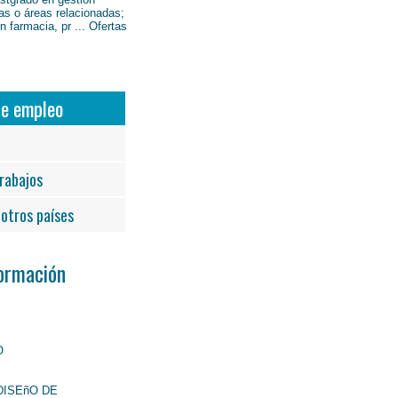
as o áreas relacionadas;
 farmacia, pr ... Ofertas
de empleo
rabajos
otros países
Formación
O
DISEñO DE