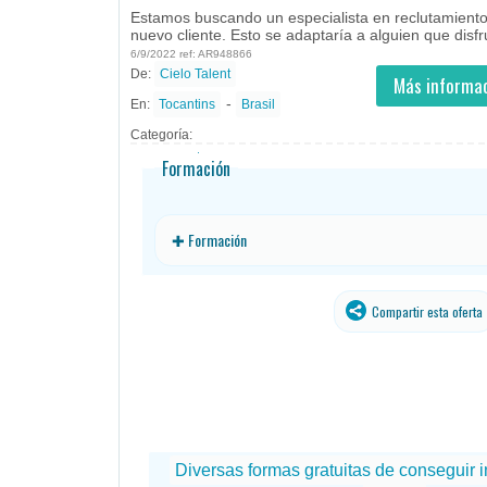
Estamos buscando un especialista en reclutamiento
nuevo cliente. Esto se adaptaría a alguien que disfr
6/9/2022 ref: AR948866
De:
Cielo Talent
- todos
ID
Empleos en Cielo Talent
Más informac
-
En:
Tocantins
Brasil
Categoría:
Formación
✚ Formación
Compartir esta oferta
traducido