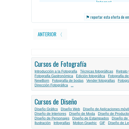
⚑
reportar esta oferta de e
ANTERIOR 〈
Cursos de Fotografía
Introducción a la Fotografía
Técnicas fotográficas
Retrato 
Fotografía Gastronómica
Edición fotográfica
Fotografía de
NewBorn
Fotografía de bodas
Vender fotografías
Fotogr
Dirección Fotográfica
...
Cursos de Diseño
Diseño Gráfico
Diseño Web
Diseño de Aplicaciones móvi
Diseño de Interiores
Diseño de Moda
Diseño de Producto
Diseño de Personajes
Diseño de Estampados
Diseño de 
Ilustración
Infografías
Motion Graphic
GIF
Diseño de Le