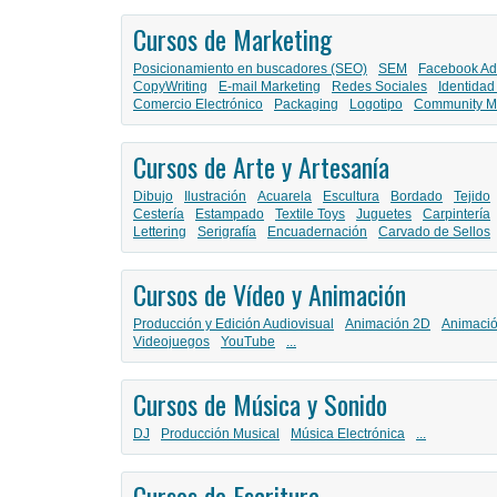
Cursos de Marketing
Posicionamiento en buscadores (SEO)
SEM
Facebook Ad
CopyWriting
E-mail Marketing
Redes Sociales
Identidad
Comercio Electrónico
Packaging
Logotipo
Community M
Cursos de Arte y Artesanía
Dibujo
Ilustración
Acuarela
Escultura
Bordado
Tejido
Cestería
Estampado
Textile Toys
Juguetes
Carpintería
Lettering
Serigrafía
Encuadernación
Carvado de Sellos
Cursos de Vídeo y Animación
Producción y Edición Audiovisual
Animación 2D
Animaci
Videojuegos
YouTube
...
Cursos de Música y Sonido
DJ
Producción Musical
Música Electrónica
...
Cursos de Escritura