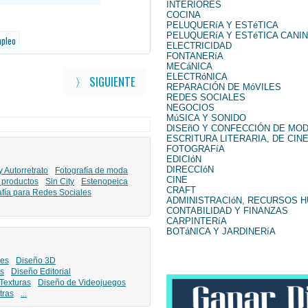
INTERIORES
COCINA
PELUQUERíA Y ESTéTICA
PELUQUERíA Y ESTéTICA CANI
mpleo
ELECTRICIDAD
FONTANERíA
MECáNICA
ELECTRóNICA
〉 SIGUIENTE
REPARACIÓN DE MóVILES
REDES SOCIALES
NEGOCIOS
MúSICA Y SONIDO
DISEñO Y CONFECCIÓN DE MO
ESCRITURA LITERARIA, DE CINE
FOTOGRAFíA
EDICIóN
DIRECCIóN
y Autorretrato
Fotografía de moda
CINE
 productos
Sin City
Estenopeica
CRAFT
afía para Redes Sociales
ADMINISTRACIóN, RECURSOS 
CONTABILIDAD Y FINANZAS
CARPINTERíA
BOTáNICA Y JARDINERíA
les
Diseño 3D
s
Diseño Editorial
Texturas
Diseño de Videojuegos
tras
...