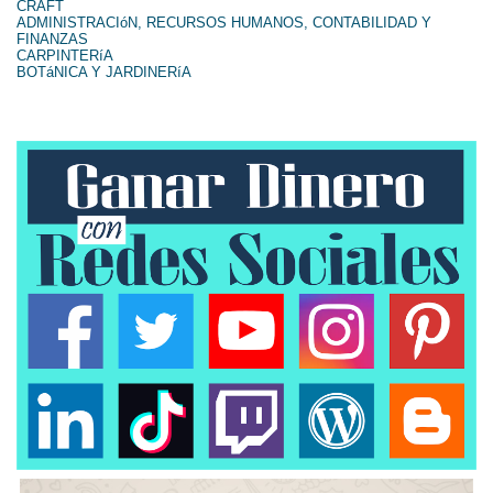
CRAFT
ADMINISTRACIóN, RECURSOS HUMANOS, CONTABILIDAD Y
FINANZAS
CARPINTERíA
BOTáNICA Y JARDINERíA