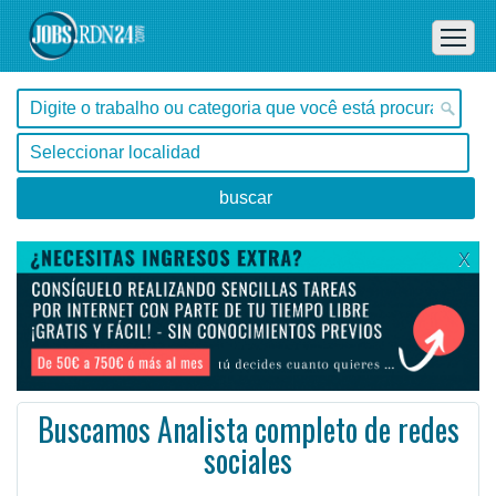
X
Buscamos Analista completo de redes
sociales
São Paulo, Casa Verde -
Ofertas de empleo en Casa Verde, São Paulo - Brasil
Desarrollo de acciones de ConstruMarket en las redes sociales (Instagram, Facebook, Pinterest y YouT ...
#Empleo #EmpleoBrasil #Brasil #EmpleoSãoPaulo #SãoPaulo #Job #JobBrasil #Brasil