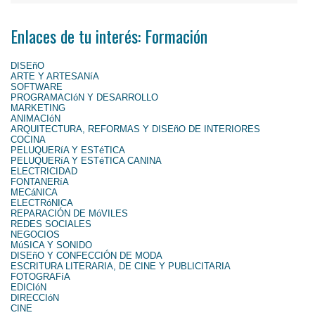
Enlaces de tu interés: Formación
DISEñO
ARTE Y ARTESANíA
SOFTWARE
PROGRAMACIóN Y DESARROLLO
MARKETING
ANIMACIóN
ARQUITECTURA, REFORMAS Y DISEñO DE INTERIORES
COCINA
PELUQUERíA Y ESTéTICA
PELUQUERíA Y ESTéTICA CANINA
ELECTRICIDAD
FONTANERíA
MECáNICA
ELECTRóNICA
REPARACIÓN DE MóVILES
REDES SOCIALES
NEGOCIOS
MúSICA Y SONIDO
DISEñO Y CONFECCIÓN DE MODA
ESCRITURA LITERARIA, DE CINE Y PUBLICITARIA
FOTOGRAFíA
EDICIóN
DIRECCIóN
CINE