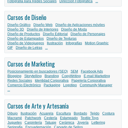
Fotografía para Redes Sociales
Dirección Fotográfica
...
Cursos de Diseño
Diseño Gráfico
Diseño Web
Diseño de Aplicaciones móviles
Diseño 3D
Diseño de Interiores
Diseño de Moda
Diseño de Productos
Diseño Editorial
Diseño de Personajes
Diseño de Estampados
Diseño de Texturas
Diseño de Videojuegos
Ilustración
Infografías
Motion Graphic
GIF
Diseño de Letras
...
Cursos de Marketing
Posicionamiento en buscadores (SEO)
SEM
Facebook Ads
Blogging
Storytelling
Branding
CopyWriting
E-mail Marketing
Redes Sociales
Identidad Corporativa
Papelería Corporativa
Comercio Electrónico
Packaging
Logotipo
Community Manager
...
Cursos de Arte y Artesanía
Dibujo
Ilustración
Acuarela
Escultura
Bordado
Tejido
Costura
Macramé
Patchwork
Cestería
Estampado
Textile Toys
Juguetes
Carpintería
Tatuaje
Cerámica
Joyería
Lettering
Serigrafía
Encuadernación
Carvado de Sellos
...