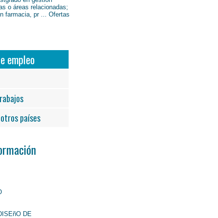
as o áreas relacionadas;
 farmacia, pr ... Ofertas
de empleo
rabajos
otros países
Formación
O
DISEñO DE