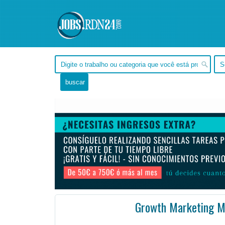
Growth Marketing M
, Tocantins -
Ofertas de empleo de Diseño y Programación - Tecnología en Tocantins, - Brasil
#Emple
As a key member of the Marketing team within the Revenue organization at Tempo, the Growth Marketin ...