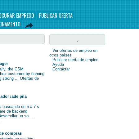
OCURAR EMPREGO
PUBLICAR OFERTA
EINAMENTO
.
Ver ofertas de empleo en
otros países
Publicar oferta de empleo
nager
Ayuda
nally, the CSM
Contactar
their customer by earning
ng strong ... Ofertas de
ador /ade pila
s buscando de 5 a 7 s
ware de backend
sarrollar un so ...
..
de compras
ostgrado en gestión