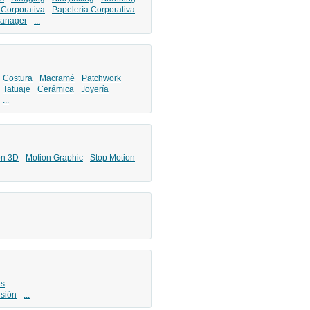
 Corporativa
Papelería Corporativa
anager
...
Costura
Macramé
Patchwork
Tatuaje
Cerámica
Joyería
...
ón 3D
Motion Graphic
Stop Motion
as
isión
...