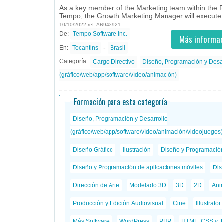
As a key member of the Marketing team within the 
Tempo, the Growth Marketing Manager will execute 
10/10/2022 ref: AR948921
De:
Tempo Software Inc.
- todos
ID
Empleos en Tempo Software Inc.
Más informac
-
En:
Tocantins
Brasil
Categoría:
Cargo Directivo
Diseño, Programación y Desa
(gráfico/web/app/software/vídeo/animación)
Formación para esta categoría
Diseño, Programación y Desarrollo
(gráfico/web/app/software/vídeo/animación/videojuegos
Diseño Gráfico
Ilustración
Diseño y Programació
Diseño y Programación de aplicaciones móviles
Dis
Dirección de Arte
Modelado 3D
3D
2D
Ani
Producción y Edición Audiovisual
Cine
Illustrator
Más Software
WordPress
PHP
HTML, CSS y J