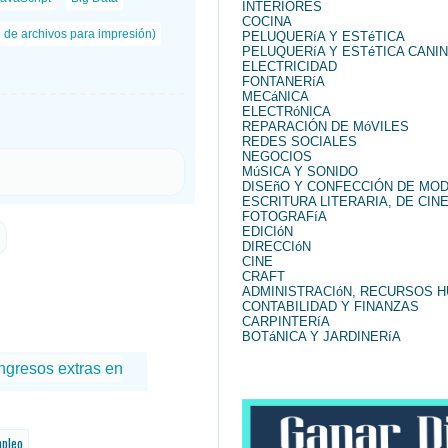
INTERIORES
COCINA
n de archivos para impresión)
PELUQUERíA Y ESTéTICA
PELUQUERíA Y ESTéTICA CANI
ELECTRICIDAD
FONTANERíA
MECáNICA
ELECTRóNICA
REPARACIÓN DE MóVILES
REDES SOCIALES
NEGOCIOS
MúSICA Y SONIDO
DISEñO Y CONFECCIÓN DE MO
ESCRITURA LITERARIA, DE CINE
FOTOGRAFíA
EDICIóN
DIRECCIóN
CINE
CRAFT
ADMINISTRACIóN, RECURSOS 
CONTABILIDAD Y FINANZAS
CARPINTERíA
BOTáNICA Y JARDINERíA
mpleo