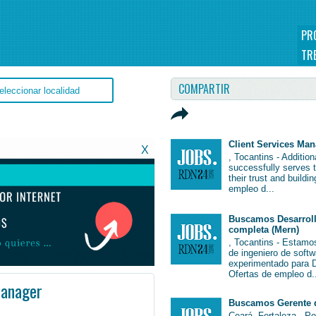
PR
TR
COMPARTIR
Client Services Ma
X
, Tocantins - Additio
successfully serves 
their trust and buildi
empleo d...
Buscamos Desarroll
completa (Mern)
, Tocantins - Estamo
de ingeniero de soft
experimentado para De
Ofertas de empleo d.
anager
Buscamos Gerente 
o #EmpleoBrasil #Brasil #Empleo # #Job #JobBrasil #Brasil
Ceará, Fortaleza - P