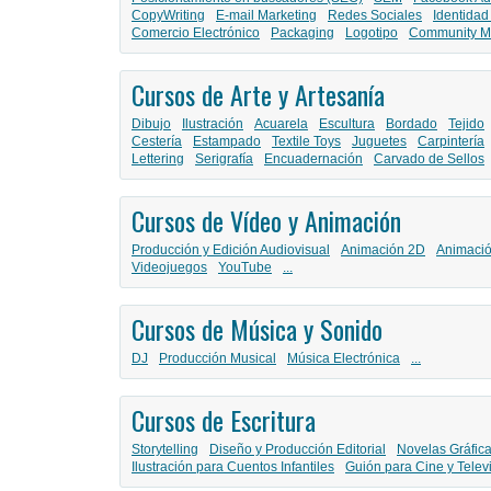
CopyWriting
E-mail Marketing
Redes Sociales
Identidad
Comercio Electrónico
Packaging
Logotipo
Community M
Cursos de Arte y Artesanía
Dibujo
Ilustración
Acuarela
Escultura
Bordado
Tejido
Cestería
Estampado
Textile Toys
Juguetes
Carpintería
Lettering
Serigrafía
Encuadernación
Carvado de Sellos
Cursos de Vídeo y Animación
Producción y Edición Audiovisual
Animación 2D
Animaci
Videojuegos
YouTube
...
Cursos de Música y Sonido
DJ
Producción Musical
Música Electrónica
...
Cursos de Escritura
Storytelling
Diseño y Producción Editorial
Novelas Gráfic
Ilustración para Cuentos Infantiles
Guión para Cine y Telev