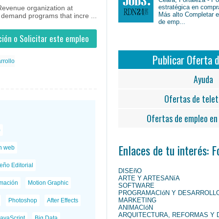
estratégica en compr
Revenue organization at
Más alto Completar en
demand programs that incre ...
de emp...
ión o Solicitar este empleo
Publicar Oferta 
rrollo
Ayuda
Ofertas de telet
Ofertas de empleo en 
)
Enlaces de tu interés: 
n web
eño Editorial
DISEñO
ARTE Y ARTESANíA
mación
Motion Graphic
SOFTWARE
PROGRAMACIóN Y DESARROLL
MARKETING
Photoshop
After Effects
ANIMACIóN
ARQUITECTURA, REFORMAS Y 
avaScript
Big Data