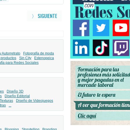
〉 SIGUIENTE
y Autorretrato
Fotografía de moda
 productos
Sin City
Estenopeica
afía para Redes Sociales
les
Diseño 3D
s
Diseño Editorial
Texturas
Diseño de Videojuegos
tras
...
s
Blogging
Storytelling
Branding