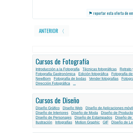
⚑
reportar esta oferta de e
ANTERIOR 〈
Cursos de Fotografía
Introducción a la Fotografía
Técnicas fotográficas
Retrato 
Fotografía Gastronómica
Edición fotográfica
Fotografía de
NewBorn
Fotografía de bodas
Vender fotografías
Fotogr
Dirección Fotográfica
...
Cursos de Diseño
Diseño Gráfico
Diseño Web
Diseño de Aplicaciones móvi
Diseño de Interiores
Diseño de Moda
Diseño de Producto
Diseño de Personajes
Diseño de Estampados
Diseño de 
Ilustración
Infografías
Motion Graphic
GIF
Diseño de Le