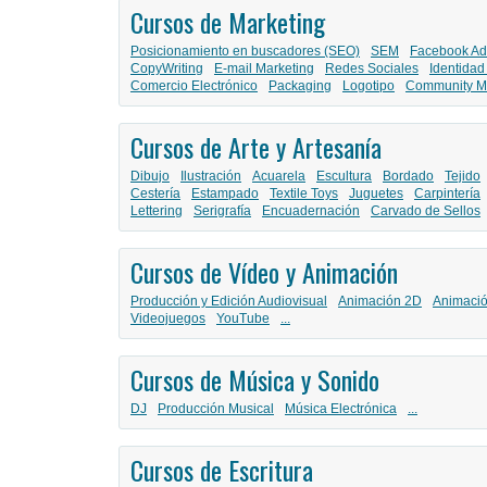
Cursos de Marketing
Posicionamiento en buscadores (SEO)
SEM
Facebook Ad
CopyWriting
E-mail Marketing
Redes Sociales
Identidad
Comercio Electrónico
Packaging
Logotipo
Community M
Cursos de Arte y Artesanía
Dibujo
Ilustración
Acuarela
Escultura
Bordado
Tejido
Cestería
Estampado
Textile Toys
Juguetes
Carpintería
Lettering
Serigrafía
Encuadernación
Carvado de Sellos
Cursos de Vídeo y Animación
Producción y Edición Audiovisual
Animación 2D
Animaci
Videojuegos
YouTube
...
Cursos de Música y Sonido
DJ
Producción Musical
Música Electrónica
...
Cursos de Escritura