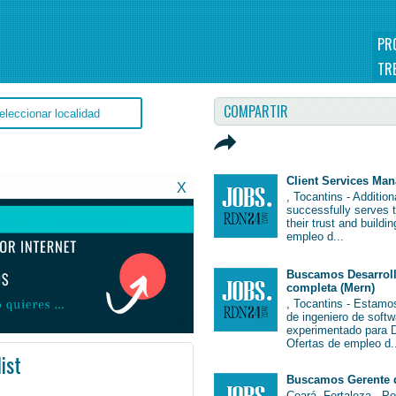
PR
TR
COMPARTIR
Client Services Ma
X
, Tocantins - Additio
successfully serves 
their trust and buildi
empleo d...
Buscamos Desarroll
completa (Mern)
, Tocantins - Estamo
de ingeniero de soft
experimentado para De
Ofertas de empleo d.
ist
Buscamos Gerente 
obBrasil #Brasil
Ceará, Fortaleza - P