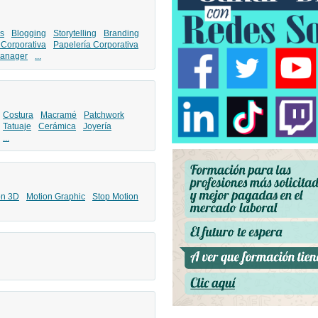
s
Blogging
Storytelling
Branding
 Corporativa
Papelería Corporativa
anager
...
Costura
Macramé
Patchwork
Tatuaje
Cerámica
Joyería
...
ón 3D
Motion Graphic
Stop Motion