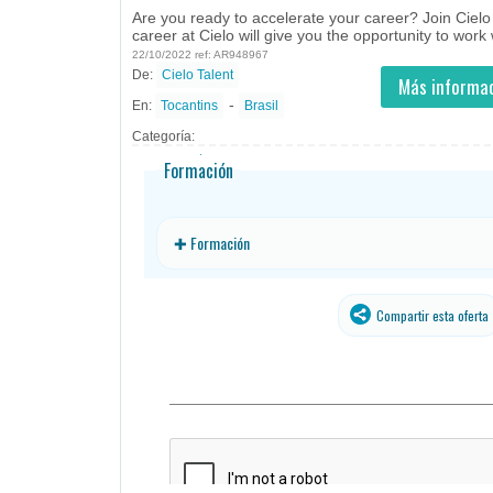
Are you ready to accelerate your career? Join Cielo 
career at Cielo will give you the opportunity to work w
22/10/2022 ref: AR948967
De:
Cielo Talent
- todos
ID
Empleos en Cielo Talent
Más informac
-
En:
Tocantins
Brasil
Categoría:
Formación
✚ Formación
Compartir esta oferta