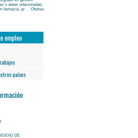
as o áreas relacionadas;
 farmacia, pr ... Ofertas
de empleo
rabajos
otros países
Formación
O
DISEñO DE