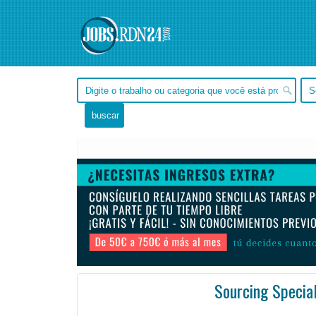
Sourcing Special
, Tocantins -
Ofertas de empleo en Tocantins, - Brasil
#Empleo #EmpleoBrasil #Brasil #Empleo # #Job #J
Are you ready to accelerate your career? Join Cielo as a Sourcing Specialist! A career at Cielo wil ...