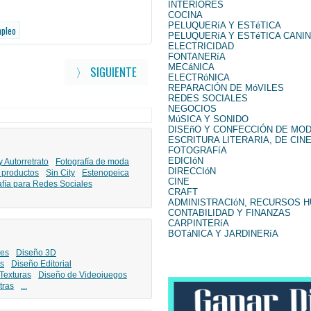
INTERIORES
COCINA
PELUQUERíA Y ESTéTICA
mpleo
PELUQUERíA Y ESTéTICA CANI
ELECTRICIDAD
FONTANERíA
MECáNICA
〉 SIGUIENTE
ELECTRóNICA
REPARACIÓN DE MóVILES
REDES SOCIALES
NEGOCIOS
MúSICA Y SONIDO
DISEñO Y CONFECCIÓN DE MO
ESCRITURA LITERARIA, DE CINE
FOTOGRAFíA
EDICIóN
y Autorretrato
Fotografía de moda
DIRECCIóN
 productos
Sin City
Estenopeica
CINE
afía para Redes Sociales
CRAFT
ADMINISTRACIóN, RECURSOS 
CONTABILIDAD Y FINANZAS
CARPINTERíA
BOTáNICA Y JARDINERíA
les
Diseño 3D
s
Diseño Editorial
Texturas
Diseño de Videojuegos
tras
...