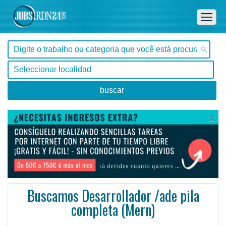
X
Buscamos Desarrollador /ade pila
completa (Mern)
, Tocantins -
Ofertas de empleo de Diseño y Programación - Tecnología en Tocantins, - Brasil
Estamos buscando de 5 a 7 s de ingeniero de software de backend experimentado para Desarrollar un so ...
#Empleo #EmpleoBrasil #Brasil #Empleo # #Job #JobBrasil #Brasil