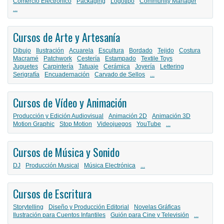
Comercio Electrónico
Packaging
Logotipo
Community Manager
...
Cursos de Arte y Artesanía
Dibujo
Ilustración
Acuarela
Escultura
Bordado
Tejido
Costura
Macramé
Patchwork
Cestería
Estampado
Textile Toys
Juguetes
Carpintería
Tatuaje
Cerámica
Joyería
Lettering
Serigrafía
Encuadernación
Carvado de Sellos
...
Cursos de Vídeo y Animación
Producción y Edición Audiovisual
Animación 2D
Animación 3D
Motion Graphic
Stop Motion
Videojuegos
YouTube
...
Cursos de Música y Sonido
DJ
Producción Musical
Música Electrónica
...
Cursos de Escritura
Storytelling
Diseño y Producción Editorial
Novelas Gráficas
Ilustración para Cuentos Infantiles
Guión para Cine y Televisión
...