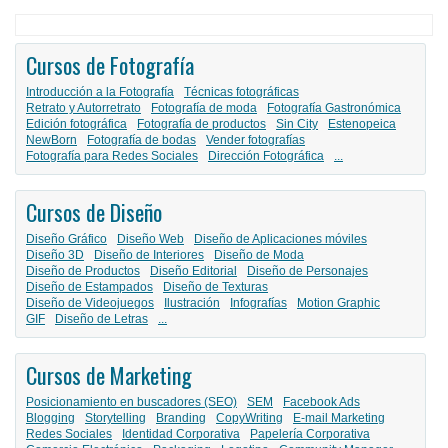
Cursos de Fotografía
Introducción a la Fotografía
Técnicas fotográficas
Retrato y Autorretrato
Fotografía de moda
Fotografía Gastronómica
Edición fotográfica
Fotografía de productos
Sin City
Estenopeica
NewBorn
Fotografía de bodas
Vender fotografías
Fotografía para Redes Sociales
Dirección Fotográfica
...
Cursos de Diseño
Diseño Gráfico
Diseño Web
Diseño de Aplicaciones móviles
Diseño 3D
Diseño de Interiores
Diseño de Moda
Diseño de Productos
Diseño Editorial
Diseño de Personajes
Diseño de Estampados
Diseño de Texturas
Diseño de Videojuegos
Ilustración
Infografías
Motion Graphic
GIF
Diseño de Letras
...
Cursos de Marketing
Posicionamiento en buscadores (SEO)
SEM
Facebook Ads
Blogging
Storytelling
Branding
CopyWriting
E-mail Marketing
Redes Sociales
Identidad Corporativa
Papelería Corporativa