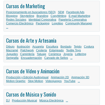
Cursos de Marketing
Posicionamiento en buscadores (SEO)
SEM
Facebook Ads
Blogging
Storytelling
Branding
CopyWriting
E-mail Marketing
Redes Sociales
Identidad Corporativa
Papelería Corporativa
Comercio Electrónico
Packaging
Logotipo
Community Manager
...
Cursos de Arte y Artesanía
Dibujo
Ilustración
Acuarela
Escultura
Bordado
Tejido
Costura
Macramé
Patchwork
Cestería
Estampado
Textile Toys
Juguetes
Carpintería
Tatuaje
Cerámica
Joyería
Lettering
Serigrafía
Encuadernación
Carvado de Sellos
...
Cursos de Vídeo y Animación
Producción y Edición Audiovisual
Animación 2D
Animación 3D
Motion Graphic
Stop Motion
Videojuegos
YouTube
...
Cursos de Música y Sonido
DJ
Producción Musical
Música Electrónica
...