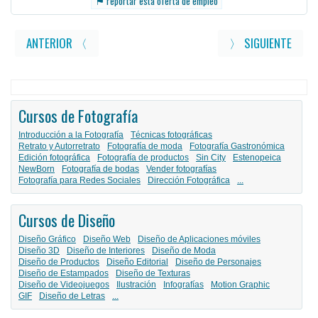
reportar esta oferta de empleo
ANTERIOR 〈
〉 SIGUIENTE
Cursos de Fotografía
Introducción a la Fotografía
Técnicas fotográficas
Retrato y Autorretrato
Fotografía de moda
Fotografía Gastronómica
Edición fotográfica
Fotografía de productos
Sin City
Estenopeica
NewBorn
Fotografía de bodas
Vender fotografías
Fotografía para Redes Sociales
Dirección Fotográfica
...
Cursos de Diseño
Diseño Gráfico
Diseño Web
Diseño de Aplicaciones móviles
Diseño 3D
Diseño de Interiores
Diseño de Moda
Diseño de Productos
Diseño Editorial
Diseño de Personajes
Diseño de Estampados
Diseño de Texturas
Diseño de Videojuegos
Ilustración
Infografías
Motion Graphic
GIF
Diseño de Letras
...