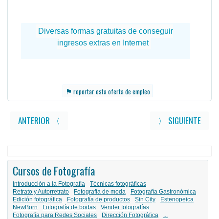
⚑
reportar esta oferta de empleo
ANTERIOR 〈
〉 SIGUIENTE
Cursos de Fotografía
Introducción a la Fotografía
Técnicas fotográficas
Retrato y Autorretrato
Fotografía de moda
Fotografía Gastronómica
Edición fotográfica
Fotografía de productos
Sin City
Estenopeica
NewBorn
Fotografía de bodas
Vender fotografías
Fotografía para Redes Sociales
Dirección Fotográfica
...