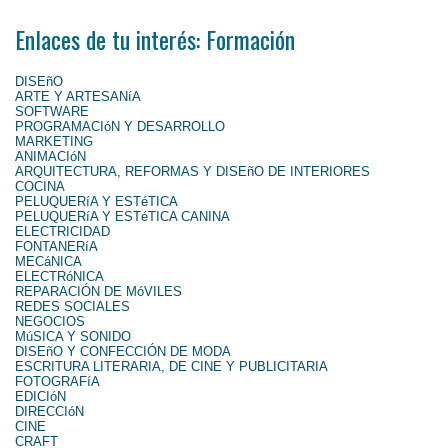
Enlaces de tu interés: Formación
DISEñO
ARTE Y ARTESANíA
SOFTWARE
PROGRAMACIóN Y DESARROLLO
MARKETING
ANIMACIóN
ARQUITECTURA, REFORMAS Y DISEñO DE INTERIORES
COCINA
PELUQUERíA Y ESTéTICA
PELUQUERíA Y ESTéTICA CANINA
ELECTRICIDAD
FONTANERíA
MECáNICA
ELECTRóNICA
REPARACIÓN DE MóVILES
REDES SOCIALES
NEGOCIOS
MúSICA Y SONIDO
DISEñO Y CONFECCIÓN DE MODA
ESCRITURA LITERARIA, DE CINE Y PUBLICITARIA
FOTOGRAFíA
EDICIóN
DIRECCIóN
CINE
CRAFT