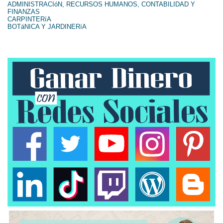
ADMINISTRACIóN, RECURSOS HUMANOS, CONTABILIDAD Y
FINANZAS
CARPINTERíA
BOTáNICA Y JARDINERíA