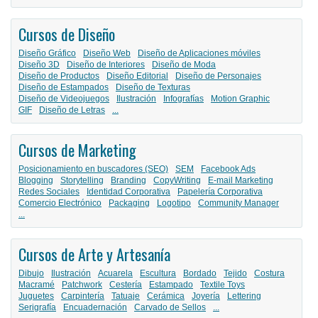
Cursos de Diseño
Diseño Gráfico
Diseño Web
Diseño de Aplicaciones móviles
Diseño 3D
Diseño de Interiores
Diseño de Moda
Diseño de Productos
Diseño Editorial
Diseño de Personajes
Diseño de Estampados
Diseño de Texturas
Diseño de Videojuegos
Ilustración
Infografías
Motion Graphic
GIF
Diseño de Letras
...
Cursos de Marketing
Posicionamiento en buscadores (SEO)
SEM
Facebook Ads
Blogging
Storytelling
Branding
CopyWriting
E-mail Marketing
Redes Sociales
Identidad Corporativa
Papelería Corporativa
Comercio Electrónico
Packaging
Logotipo
Community Manager
...
Cursos de Arte y Artesanía
Dibujo
Ilustración
Acuarela
Escultura
Bordado
Tejido
Costura
Macramé
Patchwork
Cestería
Estampado
Textile Toys
Juguetes
Carpintería
Tatuaje
Cerámica
Joyería
Lettering
Serigrafía
Encuadernación
Carvado de Sellos
...