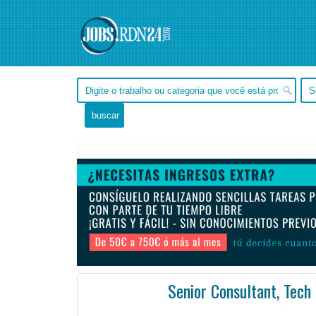
Senior Consultant, Tech
, Tocantins -
Ofertas de empleo en Tocantins, - Brasil
#Empleo #EmpleoBrasil #Brasil #Empleo # #Job #Jo
The Senior Consultant, Tech Consulting is responsible for leading the delivery of quality consultin ...