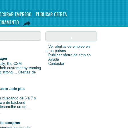
OCURAR EMPREGO
PUBLICAR OFERTA
EINAMENTO
.
Ver ofertas de empleo en
otros países
Publicar oferta de empleo
nager
Ayuda
nally, the CSM
Contactar
their customer by earning
ng strong ... Ofertas de
ador /ade pila
s buscando de 5 a 7 s
ware de backend
sarrollar un so ...
..
de compras
ostgrado en gestión