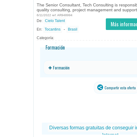
The Senior Consultant, Tech Consulting is responsibl
quality consulting, project management and support 
6/11/2022 ref: AR948994
De:
Cielo Talent
- todos
ID
Empleos en Cielo Talent
Más informac
-
En:
Tocantins
Brasil
Categoría:
Formación
✚ Formación
Compartir esta oferta