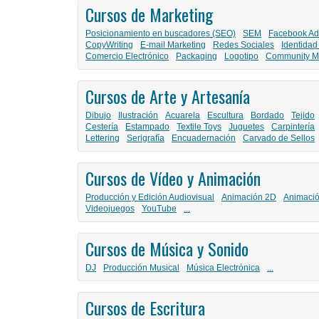
Cursos de Marketing
Posicionamiento en buscadores (SEO)
SEM
Facebook Ad
CopyWriting
E-mail Marketing
Redes Sociales
Identidad
Comercio Electrónico
Packaging
Logotipo
Community M
Cursos de Arte y Artesanía
Dibujo
Ilustración
Acuarela
Escultura
Bordado
Tejido
Cestería
Estampado
Textile Toys
Juguetes
Carpintería
Lettering
Serigrafía
Encuadernación
Carvado de Sellos
Cursos de Vídeo y Animación
Producción y Edición Audiovisual
Animación 2D
Animaci
Videojuegos
YouTube
...
Cursos de Música y Sonido
DJ
Producción Musical
Música Electrónica
...
Cursos de Escritura