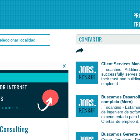
PR
TR
COMPARTIR
Client Services Ma
X
, Tocantins - Additio
successfully serves 
their trust and buildi
empleo d...
Buscamos Desarroll
completa (Mern)
, Tocantins - Estamo
de ingeniero de soft
experimentado para De
Ofertas de empleo d.
 Consulting
Buscamos Gerente 
bBrasil #Brasil
Ceará, Fortaleza - P