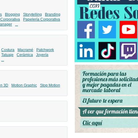
s
Blogging
Storytelling
Branding
 Corporativa
Papelería Corporativa
anager
...
Costura
Macramé
Patchwork
Tatuaje
Cerámica
Joyería
...
ón 3D
Motion Graphic
Stop Motion