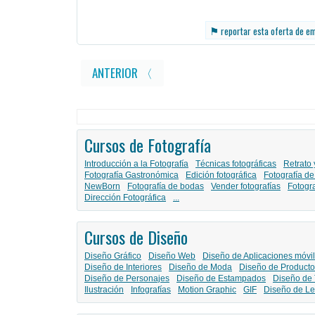
⚑
reportar esta oferta de e
ANTERIOR 〈
Cursos de Fotografía
Introducción a la Fotografía
Técnicas fotográficas
Retrato 
Fotografía Gastronómica
Edición fotográfica
Fotografía de
NewBorn
Fotografía de bodas
Vender fotografías
Fotogr
Dirección Fotográfica
...
Cursos de Diseño
Diseño Gráfico
Diseño Web
Diseño de Aplicaciones móvi
Diseño de Interiores
Diseño de Moda
Diseño de Producto
Diseño de Personajes
Diseño de Estampados
Diseño de 
Ilustración
Infografías
Motion Graphic
GIF
Diseño de Le