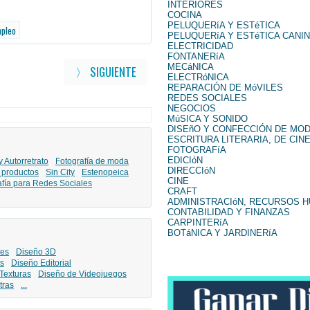
INTERIORES
COCINA
PELUQUERíA Y ESTéTICA
mpleo
PELUQUERíA Y ESTéTICA CANI
ELECTRICIDAD
FONTANERíA
MECáNICA
〉 SIGUIENTE
ELECTRóNICA
REPARACIÓN DE MóVILES
REDES SOCIALES
NEGOCIOS
MúSICA Y SONIDO
DISEñO Y CONFECCIÓN DE MO
ESCRITURA LITERARIA, DE CINE
FOTOGRAFíA
EDICIóN
y Autorretrato
Fotografía de moda
DIRECCIóN
 productos
Sin City
Estenopeica
CINE
afía para Redes Sociales
CRAFT
ADMINISTRACIóN, RECURSOS 
CONTABILIDAD Y FINANZAS
CARPINTERíA
BOTáNICA Y JARDINERíA
les
Diseño 3D
s
Diseño Editorial
Texturas
Diseño de Videojuegos
tras
...