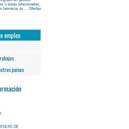
as o áreas relacionadas;
 farmacia, pr ... Ofertas
de empleo
rabajos
otros países
Formación
O
DISEñO DE