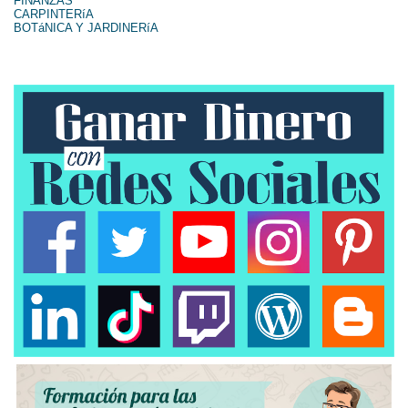
FINANZAS
CARPINTERíA
BOTáNICA Y JARDINERíA