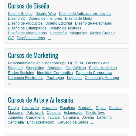
Cursos de Diseño
Diseño Gráfico
Diseño Web
Diseño de Aplicaciones móviles
Diseño 3D
Diseño de Interiores
Diseño de Moda
Diseño de Productos
Diseño Editorial
Diseño de Personajes
Diseño de Estampados
Diseño de Texturas
Diseño de Videojuegos
Ilustración
Infografías
Motion Graphic
GIF
Diseño de Letras
...
Cursos de Marketing
Posicionamiento en buscadores (SEO)
SEM
Facebook Ads
Blogging
Storytelling
Branding
CopyWriting
E-mail Marketing
Redes Sociales
Identidad Corporativa
Papelería Corporativa
Comercio Electrónico
Packaging
Logotipo
Community Manager
...
Cursos de Arte y Artesanía
Dibujo
Ilustración
Acuarela
Escultura
Bordado
Tejido
Costura
Macramé
Patchwork
Cestería
Estampado
Textile Toys
Juguetes
Carpintería
Tatuaje
Cerámica
Joyería
Lettering
Serigrafía
Encuadernación
Carvado de Sellos
...