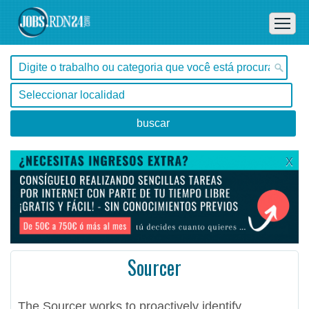
X
Sourcer
, Tocantins -
The Sourcer works to proactively identify candidates through sophisticated sourcing techniques.
Ofertas de empleo en Tocantins, - Brasil
#Empleo #EmpleoBrasil #Brasil #Empleo # #Job #JobBrasil #Brasil
The Sourcer works to proactively identify