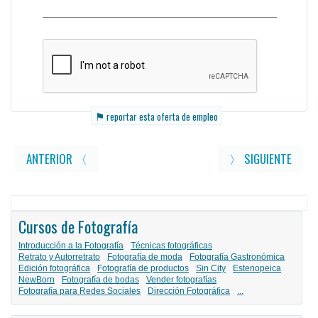
⚑
reportar esta oferta de empleo
ANTERIOR 〈
〉 SIGUIENTE
Cursos de Fotografía
Introducción a la Fotografía
Técnicas fotográficas
Retrato y Autorretrato
Fotografía de moda
Fotografía Gastronómica
Edición fotográfica
Fotografía de productos
Sin City
Estenopeica
NewBorn
Fotografía de bodas
Vender fotografías
Fotografía para Redes Sociales
Dirección Fotográfica
...