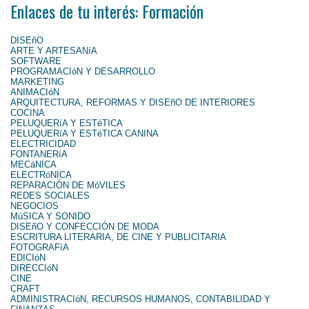
Enlaces de tu interés: Formación
DISEñO
ARTE Y ARTESANíA
SOFTWARE
PROGRAMACIóN Y DESARROLLO
MARKETING
ANIMACIóN
ARQUITECTURA, REFORMAS Y DISEñO DE INTERIORES
COCINA
PELUQUERíA Y ESTéTICA
PELUQUERíA Y ESTéTICA CANINA
ELECTRICIDAD
FONTANERíA
MECáNICA
ELECTRóNICA
REPARACIÓN DE MóVILES
REDES SOCIALES
NEGOCIOS
MúSICA Y SONIDO
DISEñO Y CONFECCIÓN DE MODA
ESCRITURA LITERARIA, DE CINE Y PUBLICITARIA
FOTOGRAFíA
EDICIóN
DIRECCIóN
CINE
CRAFT
ADMINISTRACIóN, RECURSOS HUMANOS, CONTABILIDAD Y