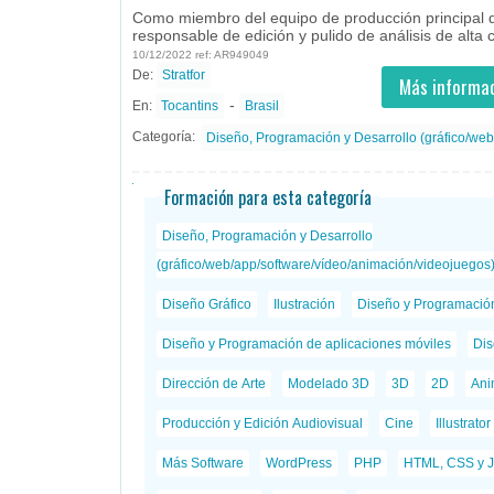
Como miembro del equipo de producción principal 
responsable de edición y pulido de análisis de alta ca
10/12/2022 ref: AR949049
De:
Stratfor
- todos
ID
Empleos en Stratfor
Más informac
-
En:
Tocantins
Brasil
Categoría:
Diseño, Programación y Desarrollo (gráfico/web
Formación para esta categoría
Diseño, Programación y Desarrollo
(gráfico/web/app/software/vídeo/animación/videojuegos
Diseño Gráfico
Ilustración
Diseño y Programació
Diseño y Programación de aplicaciones móviles
Dis
Dirección de Arte
Modelado 3D
3D
2D
Ani
Producción y Edición Audiovisual
Cine
Illustrator
Más Software
WordPress
PHP
HTML, CSS y J