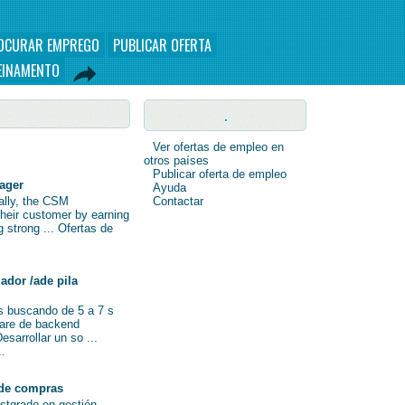
OCURAR EMPREGO
PUBLICAR OFERTA
EINAMENTO
.
Ver ofertas de empleo en
otros países
Publicar oferta de empleo
nager
Ayuda
nally, the CSM
Contactar
their customer by earning
ng strong ... Ofertas de
ador /ade pila
s buscando de 5 a 7 s
ware de backend
sarrollar un so ...
..
de compras
ostgrado en gestión