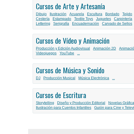
Cursos de Arte y Artesanía
Dibujo
Ilustración
Acuarela
Escultura
Bordado
Tejido
Cestería
Estampado
Textile Toys
Juguetes
Carpintería
Lettering
Serigrafía
Encuadernación
Carvado de Sellos
Cursos de Vídeo y Animación
Producción y Edición Audiovisual
Animación 2D
Animaci
Videojuegos
YouTube
...
Cursos de Música y Sonido
DJ
Producción Musical
Música Electrónica
...
Cursos de Escritura
Storytelling
Diseño y Producción Editorial
Novelas Gráfic
Ilustración para Cuentos Infantiles
Guión para Cine y Telev