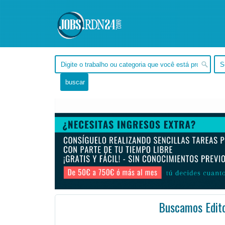
Buscamos Edit
, Tocantins -
Ofertas de empleo de Diseño y Programación - Tecnología en Tocantins, - Brasil
#Empleo
Como miembro del equipo de producción principal de Rane, usted será responsable de edición y pulido ...