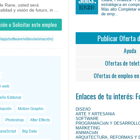
estratégica en compr
de Rane, usted será
Más alto Completar en
lidad y visión de futuro, in ...
de emp...
ión o Solicitar este empleo
Publicar Oferta 
/app/software/vídeo/animación)
Ayuda
Ofertas de telet
Ofertas de empleo en 
)
n web
Enlaces de tu interés: 
eño Editorial
mación
Motion Graphic
DISEñO
ARTE Y ARTESANíA
SOFTWARE
Photoshop
After Effects
PROGRAMACIóN Y DESARROLL
MARKETING
avaScript
Big Data
ANIMACIóN
ARQUITECTURA, REFORMAS Y 