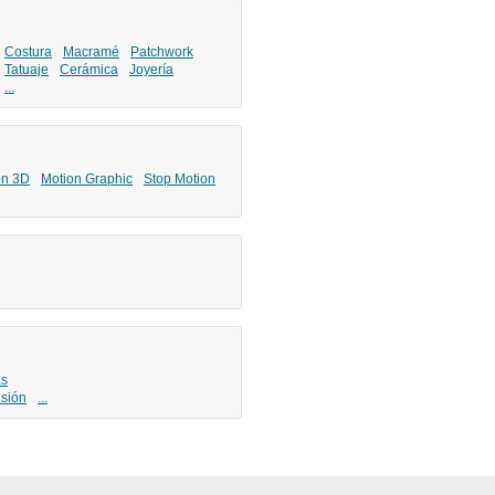
Costura
Macramé
Patchwork
Tatuaje
Cerámica
Joyería
...
ón 3D
Motion Graphic
Stop Motion
as
isión
...