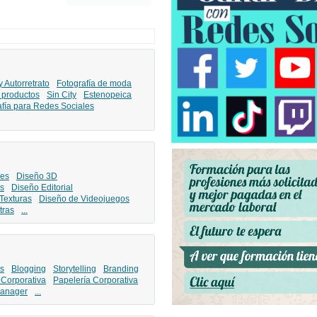
y Autorretrato
Fotografía de moda
 productos
Sin City
Estenopeica
afía para Redes Sociales
les
Diseño 3D
s
Diseño Editorial
Texturas
Diseño de Videojuegos
tras
...
s
Blogging
Storytelling
Branding
 Corporativa
Papelería Corporativa
anager
...