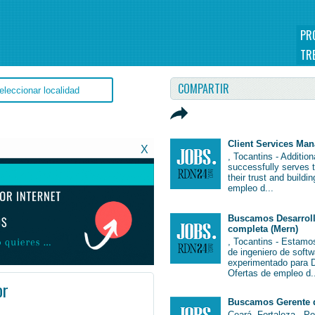
PR
TR
COMPARTIR
Client Services Ma
X
, Tocantins - Additio
successfully serves 
their trust and buildi
empleo d...
Buscamos Desarroll
completa (Mern)
, Tocantins - Estamo
de ingeniero de soft
experimentado para De
Ofertas de empleo d.
or
Buscamos Gerente 
 #EmpleoBrasil #Brasil #Empleo # #Job #JobBrasil #Brasil
Ceará, Fortaleza - P