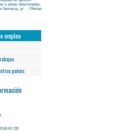
as o áreas relacionadas;
 farmacia, pr ... Ofertas
de empleo
rabajos
otros países
Formación
O
DISEñO DE