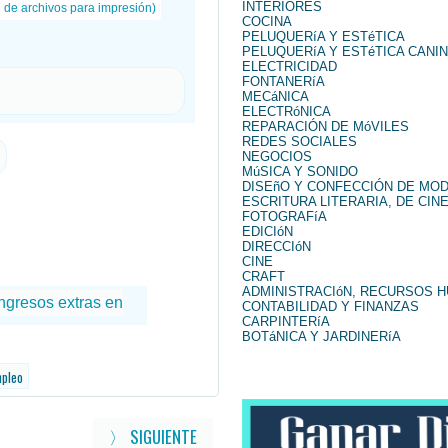
INTERIORES
n de archivos para impresión)
COCINA
PELUQUERíA Y ESTéTICA
PELUQUERíA Y ESTéTICA CANI
ELECTRICIDAD
FONTANERíA
MECáNICA
ELECTRóNICA
REPARACIÓN DE MóVILES
REDES SOCIALES
NEGOCIOS
MúSICA Y SONIDO
DISEñO Y CONFECCIÓN DE MO
ESCRITURA LITERARIA, DE CINE
FOTOGRAFíA
EDICIóN
DIRECCIóN
CINE
CRAFT
ADMINISTRACIóN, RECURSOS 
CONTABILIDAD Y FINANZAS
CARPINTERíA
BOTáNICA Y JARDINERíA
mpleo
〉 SIGUIENTE