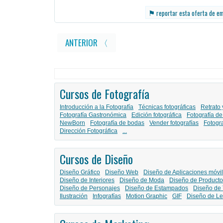
⚑
reportar esta oferta de e
ANTERIOR 〈
Cursos de Fotografía
Introducción a la Fotografía
Técnicas fotográficas
Retrato 
Fotografía Gastronómica
Edición fotográfica
Fotografía de
NewBorn
Fotografía de bodas
Vender fotografías
Fotogr
Dirección Fotográfica
...
Cursos de Diseño
Diseño Gráfico
Diseño Web
Diseño de Aplicaciones móvi
Diseño de Interiores
Diseño de Moda
Diseño de Producto
Diseño de Personajes
Diseño de Estampados
Diseño de 
Ilustración
Infografías
Motion Graphic
GIF
Diseño de Le