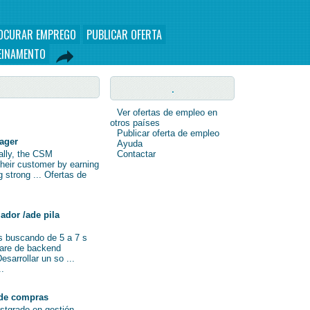
OCURAR EMPREGO
PUBLICAR OFERTA
EINAMENTO
.
Ver ofertas de empleo en
otros países
Publicar oferta de empleo
nager
Ayuda
nally, the CSM
Contactar
their customer by earning
ng strong ... Ofertas de
ador /ade pila
s buscando de 5 a 7 s
ware de backend
sarrollar un so ...
..
de compras
ostgrado en gestión