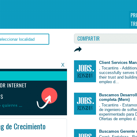
PR
TR
COMPARTIR
Client Services Ma
X
, Tocantins - Additio
successfully serves 
their trust and buildi
empleo d...
Buscamos Desarroll
completa (Mern)
, Tocantins - Estamo
de ingeniero de soft
experimentado para De
Ofertas de empleo d.
g de Crecimiento
Buscamos Gerente 
o #EmpleoBrasil #Brasil #Empleo # #Job #JobBrasil #Brasil
Ceará, Fortaleza - P