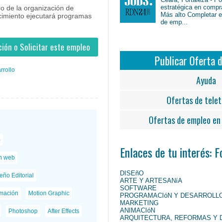
estratégica en compr
o de la organización de
Más alto Completar en
cimiento ejecutará programas
de emp...
ión o Solicitar este empleo
Publicar Oferta 
rrollo
Ayuda
Ofertas de telet
Ofertas de empleo en 
)
Enlaces de tu interés: 
n web
DISEñO
eño Editorial
ARTE Y ARTESANíA
SOFTWARE
mación
Motion Graphic
PROGRAMACIóN Y DESARROLL
MARKETING
ANIMACIóN
Photoshop
After Effects
ARQUITECTURA, REFORMAS Y 