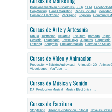
Cursos de Marketing
Posicionamiento en buscadores (SEO)
SEM
Facebook Ad
CopyWriting
E-mail Marketing
Redes Sociales
Identidad
Comercio Electrónico
Packaging
Logotipo
Community M
Cursos de Arte y Artesanía
Dibujo
Ilustración
Acuarela
Escultura
Bordado
Tejido
Cestería
Estampado
Textile Toys
Juguetes
Carpintería
Lettering
Serigrafía
Encuadernación
Carvado de Sellos
Cursos de Vídeo y Animación
Producción y Edición Audiovisual
Animación 2D
Animaci
Videojuegos
YouTube
...
Cursos de Música y Sonido
DJ
Producción Musical
Música Electrónica
...
Cursos de Escritura
Storytelling
Diseño y Producción Editorial
Novelas Gráfic