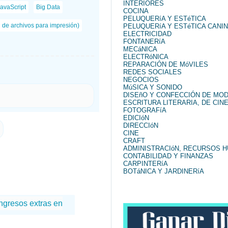
INTERIORES
avaScript
Big Data
COCINA
PELUQUERíA Y ESTéTICA
n de archivos para impresión)
PELUQUERíA Y ESTéTICA CANI
ELECTRICIDAD
FONTANERíA
MECáNICA
ELECTRóNICA
REPARACIÓN DE MóVILES
REDES SOCIALES
NEGOCIOS
MúSICA Y SONIDO
DISEñO Y CONFECCIÓN DE MO
ESCRITURA LITERARIA, DE CINE
FOTOGRAFíA
EDICIóN
DIRECCIóN
CINE
CRAFT
ADMINISTRACIóN, RECURSOS 
CONTABILIDAD Y FINANZAS
CARPINTERíA
BOTáNICA Y JARDINERíA