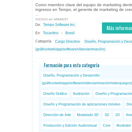
Como miembro clave del equipo de marketing dentr
ingresos en Tempo, el gerente de marketing de cre
...
5/3/2023 ref: AR949257
De:
Tempo Software Inc.
- todos
ID
Empleos en Tempo Software Inc.
Más informac
-
En:
Tocantins
Brasil
Categoría:
Cargo Directivo
Diseño, Programación y Desa
(gráfico/web/app/software/vídeo/animación)
Formación para esta categoría
Diseño, Programación y Desarrollo
(gráfico/web/app/software/vídeo/animación/videojuegos
Diseño Gráfico
Ilustración
Diseño y Programació
Diseño y Programación de aplicaciones móviles
Dis
Dirección de Arte
Modelado 3D
3D
2D
Ani
Producción y Edición Audiovisual
Cine
Illustrator