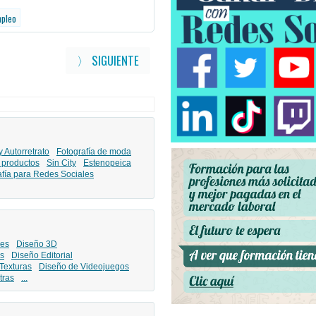
mpleo
〉 SIGUIENTE
y Autorretrato
Fotografía de moda
 productos
Sin City
Estenopeica
afía para Redes Sociales
les
Diseño 3D
s
Diseño Editorial
Texturas
Diseño de Videojuegos
tras
...