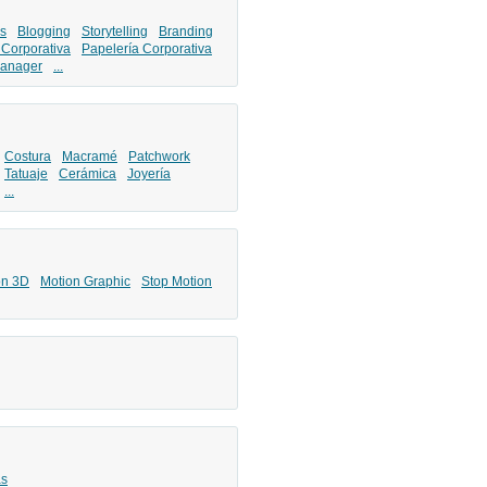
s
Blogging
Storytelling
Branding
 Corporativa
Papelería Corporativa
anager
...
Costura
Macramé
Patchwork
Tatuaje
Cerámica
Joyería
...
ón 3D
Motion Graphic
Stop Motion
as