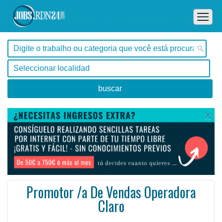
X
Promotor /a De Vendas Operadora
Claro
Santa Catarina, Itajaí -
Ofertas de empleo de Ventas en Itajaí, Santa Catarina - Brasil
Empresa de telefonia busca profissionais da área comercial para atuar como promotor de vendas em lo ...
#Empleo #EmpleoBrasil #Brasil #EmpleoSantaCatarina #SantaCatarina #Job #JobBrasil #Brasil