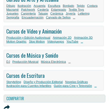
Dibujo
Ilustración
Acuarela
Escultura
Bordado
Tejido
Costura
Macramé
Patchwork
Cestería
Estampado
Textile Toys
Juguetes
Carpintería
Tatuaje
Cerámica
Joyería
Lettering
Serigrafía
Encuadernación
Carvado de Sellos
...
Cursos de Vídeo y Animación
Producción y Edición Audiovisual
Animación 2D
Animación 3D
Motion Graphic
Stop Motion
Videojuegos
YouTube
...
Cursos de Música y Sonido
DJ
Producción Musical
Música Electrónica
...
Cursos de Escritura
Storytelling
Diseño y Producción Editorial
Novelas Gráficas
Ilustración para Cuentos Infantiles
Guión para Cine y Televisión
...
COMPARTIR