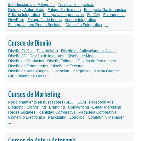
Introducción a la Fotografía
Técnicas fotográficas
Retrato y Autorretrato
Fotografía de moda
Fotografía Gastronómica
Edición fotográfica
Fotografía de productos
Sin City
Estenopeica
NewBorn
Fotografía de bodas
Vender fotografías
Fotografía para Redes Sociales
Dirección Fotográfica
...
Cursos de Diseño
Diseño Gráfico
Diseño Web
Diseño de Aplicaciones móviles
Diseño 3D
Diseño de Interiores
Diseño de Moda
Diseño de Productos
Diseño Editorial
Diseño de Personajes
Diseño de Estampados
Diseño de Texturas
Diseño de Videojuegos
Ilustración
Infografías
Motion Graphic
GIF
Diseño de Letras
...
Cursos de Marketing
Posicionamiento en buscadores (SEO)
SEM
Facebook Ads
Blogging
Storytelling
Branding
CopyWriting
E-mail Marketing
Redes Sociales
Identidad Corporativa
Papelería Corporativa
Comercio Electrónico
Packaging
Logotipo
Community Manager
...
Cursos de Arte y Artesanía