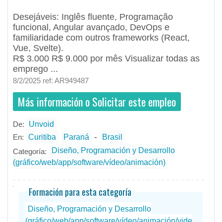
Desejáveis: Inglês fluente, Programação
funcional, Angular avançado, DevOps e
familiaridade com outros frameworks (React,
Vue, Svelte).
R$ 3.000 R$ 9.000 por mês Visualizar todas as
emprego ...
8/2/2025 ref: AR949487
Más información o Solicitar este empleo
De:
Unvoid
- Teletrabajo
- todos
ID
Empleos en Unvoid
-
En:
Curitiba
Paraná
Brasil
Diseño, Programación y Desarrollo
Categoría:
(gráfico/web/app/software/vídeo/animación)
Formación para esta categoría
Diseño, Programación y Desarrollo
(gráfico/web/app/software/vídeo/animación/vide