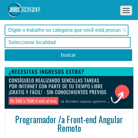
X
Programador /a Front-end Angular
Remoto
En Remoto - , Curitiba -
Ofertas de empleo de Diseño y Programación - Tecnología en Curitiba, Paraná - Brasil
Desejáveis: Inglês fluente, Programação funcional, Angular avançado, DevOps e familiaridade com out ...
#Empleo #EmpleoBrasil #Brasil #EmpleoParaná #Paraná #Job #JobBrasil #Brasil