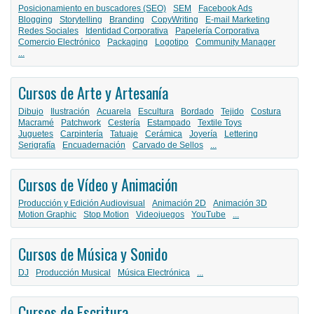
Posicionamiento en buscadores (SEO)
SEM
Facebook Ads
Blogging
Storytelling
Branding
CopyWriting
E-mail Marketing
Redes Sociales
Identidad Corporativa
Papelería Corporativa
Comercio Electrónico
Packaging
Logotipo
Community Manager
...
Cursos de Arte y Artesanía
Dibujo
Ilustración
Acuarela
Escultura
Bordado
Tejido
Costura
Macramé
Patchwork
Cestería
Estampado
Textile Toys
Juguetes
Carpintería
Tatuaje
Cerámica
Joyería
Lettering
Serigrafía
Encuadernación
Carvado de Sellos
...
Cursos de Vídeo y Animación
Producción y Edición Audiovisual
Animación 2D
Animación 3D
Motion Graphic
Stop Motion
Videojuegos
YouTube
...
Cursos de Música y Sonido
DJ
Producción Musical
Música Electrónica
...
Cursos de Escritura